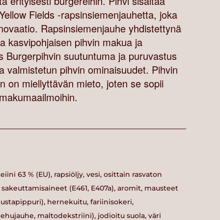
 erityisesti burgereihin. Pihvi sisältää
Yellow Fields -rapsinsiemenjauhetta, joka
nnovaatio. Rapsinsiemenjauhe yhdistettynä
aa kasvipohjaisen pihvin makua ja
is Burgerpihvin suutuntuma ja puruvastus
ta valmistetun pihvin ominaisuudet. Pihvin
on miellyttävän mieto, joten se sopii
in makumaailmoihin.
ini 63 % (EU), rapsiöljy, vesi, osittain rasvaton
, sakeuttamisaineet (E461, E407a), aromit, mausteet
mustapippuri), hernekuitu, fariinisokeri,
ehujauhe, maltodekstriini), jodioitu suola, väri