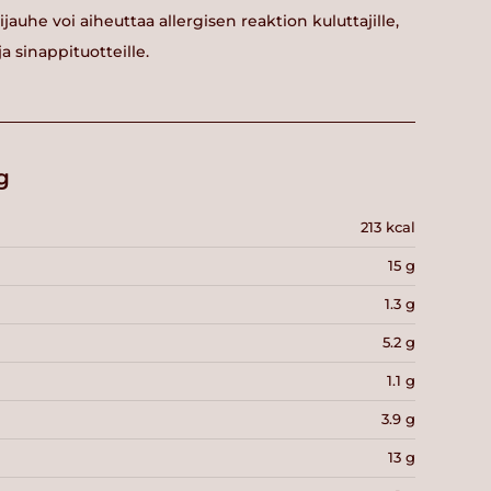
ijauhe voi aiheuttaa allergisen reaktion kuluttajille,
ja sinappituotteille.
g
213 kcal
15 g
1.3 g
5.2 g
1.1 g
3.9 g
13 g