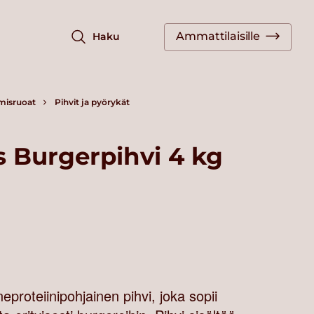
Ammattilaisille
Haku
misruoat
Pihvit ja pyörykät
s Burgerpihvi 4 kg
roteiinipohjainen pihvi, joka sopii