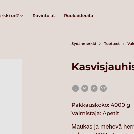
rkki on?
Ravintolat
Ruokaideoita
Sydänmerkki
Tuotteet
Val
Kasvisjauhi
L
M
G
VE
Pakkauskoko: 4000 g
Valmistaja:
Apetit
Maukas ja mehevä hernep