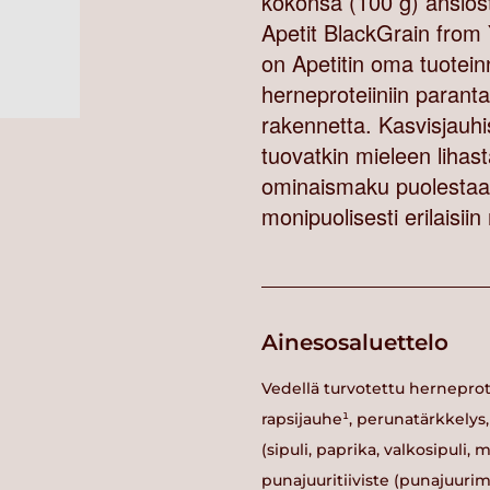
kokonsa (100 g) ansiosta
Apetit BlackGrain from 
on Apetitin oma tuotei
herneproteiiniin parant
rakennetta. Kasvisjauh
tuovatkin mieleen lihas
ominaismaku puolestaan 
monipuolisesti erilaisi
Ainesosaluettelo
Vedellä turvotettu herneprotei
rapsijauhe¹, perunatärkkelys
(sipuli, paprika, valkosipuli, 
punajuuritiiviste (punajuurim