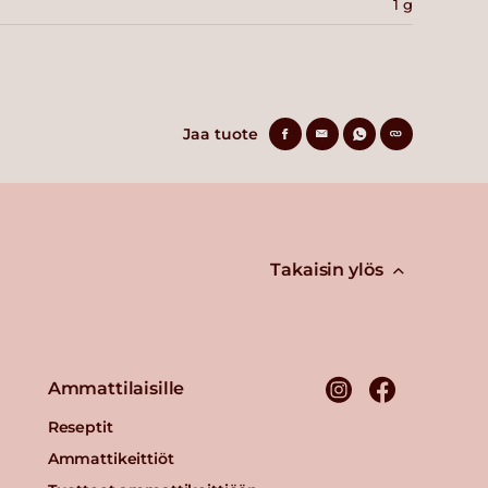
1 g
Jaa tuote
Takaisin ylös
Ammattilaisille
Reseptit
Ammattikeittiöt