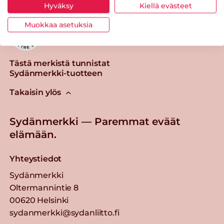
Hyväksy
Kiellä evästeet
Muokkaa asetuksia
Tästä merkistä tunnistat
Sydänmerkki-tuotteen
Takaisin ylös
Sydänmerkki — Paremmat eväät
elämään.
Yhteystiedot
Sydänmerkki
Oltermannintie 8
00620 Helsinki
sydanmerkki@sydanliitto.fi