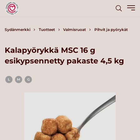
Sydänmerkki
Tuotteet
Valmisruoat
Pihvit ja pyörykät
Kalapyörykkä MSC 16 g
esikypsennetty pakaste 4,5 kg
L
M
G