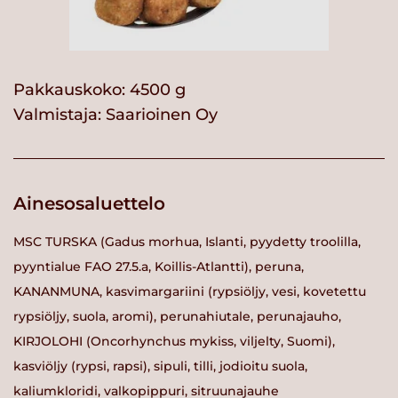
Pakkauskoko: 4500 g
Valmistaja:
Saarioinen Oy
Ainesosaluettelo
MSC TURSKA (Gadus morhua, Islanti, pyydetty troolilla,
pyyntialue FAO 27.5.a, Koillis-Atlantti), peruna,
KANANMUNA, kasvimargariini (rypsiöljy, vesi, kovetettu
rypsiöljy, suola, aromi), perunahiutale, perunajauho,
KIRJOLOHI (Oncorhynchus mykiss, viljelty, Suomi),
kasviöljy (rypsi, rapsi), sipuli, tilli, jodioitu suola,
kaliumkloridi, valkopippuri, sitruunajauhe