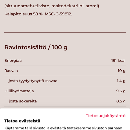
(sitruunamehutiiviste, maltodekstriini, aromi).
Kalapitoisuus 58 %. MSC-C-59812.
Ravintosisältö / 100 g
Energiaa
191 kcal
Rasvaa
10 g
josta tyydyttynyttä rasvaa
1.4 g
Hiilihydraatteja
9.6 g
josta sokereita
0.5 g
Kuitua
1 g
Tietosuojakäytäntö
Tietoa evästeistä
Proteiinia
14 g
Käytämme tällä sivustolla evästeitä taataksemme sivuston parhaan