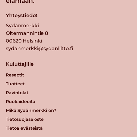
elämään.
Yhteystiedot
Sydänmerkki
Oltermannintie 8
00620 Helsinki
sydanmerkki@sydanliitto.fi
Kuluttajille
Reseptit
Tuotteet
Ravintolat
Ruokaideoita
Mikä Sydänmerkki on?
Tietosuojaseloste
Tietoa evästeistä