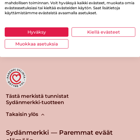
Suolaa
0.9 g
mahdollisen toiminnan. Voit hyväksyä kaikki evästeet, muokata omia
evästeasetuksiasi tai kieltää evästeiden käytön. Saat lisätietoja
käyttämistämme evästeistä avaamalla asetukset.
Hyväksy
Kiellä evästeet
Tulosta sivu
Jaa tuote
Muokkaa asetuksia
Tästä merkistä tunnistat
Sydänmerkki-tuotteen
Takaisin ylös
Sydänmerkki — Paremmat eväät