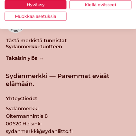
Hyväksy
Kiellä evästeet
Muokkaa asetuksia
Tästä merkistä tunnistat
Sydänmerkki-tuotteen
Takaisin ylös
Sydänmerkki — Paremmat eväät
elämään.
Yhteystiedot
Sydänmerkki
Oltermannintie 8
00620 Helsinki
sydanmerkki@sydanliitto.fi