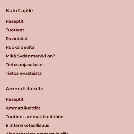
Kuluttajille
Reseptit
Tuotteet
Ravintolat
Ruokaideoita
Mikä Sydänmerkki on?
Tietosuojaseloste
Tietoa evästeistä
Ammattilaisille
Reseptit
Ammattikeittiöt
Tuotteet ammattikeittiöön
Elintarviketeollisuus
Ajankohtaista ammattilaisille