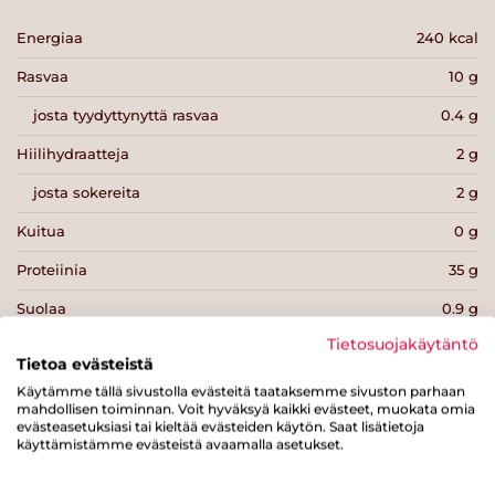
Energiaa
240 kcal
Rasvaa
10 g
josta tyydyttynyttä rasvaa
0.4 g
Hiilihydraatteja
2 g
josta sokereita
2 g
Kuitua
0 g
Proteiinia
35 g
Suolaa
0.9 g
Tietosuojakäytäntö
Tietoa evästeistä
Käytämme tällä sivustolla evästeitä taataksemme sivuston parhaan
mahdollisen toiminnan. Voit hyväksyä kaikki evästeet, muokata omia
evästeasetuksiasi tai kieltää evästeiden käytön. Saat lisätietoja
Tulosta sivu
Jaa tuote
käyttämistämme evästeistä avaamalla asetukset.