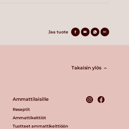
Jaa tuote
Takaisin ylös
Ammattilaisille
Reseptit
Ammattikeittiöt
Tuotteet ammattikeittiöön