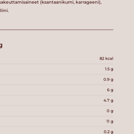
sakeuttamisaineet (ksantaanikumi, karrageeni),
iini.
g
82 kcal
1.5 g
0.9 g
6 g
4.7 g
0 g
11 g
0.2 g