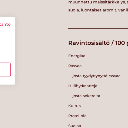
muunnettu maissitärkkelys, 
suola, luontaiset aromit, vanill
täntö
Ravintosisältö / 100 
Energiaa
Rasvaa
josta tyydyttynyttä rasvaa
Hiilihydraatteja
josta sokereita
Kuitua
Proteiinia
Suolaa