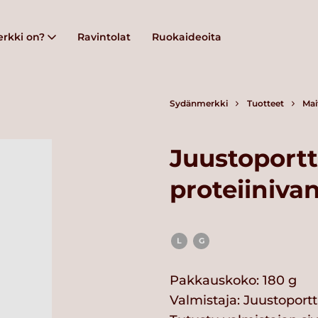
rkki on?
Ravintolat
Ruokaideoita
Sydänmerkki
Tuotteet
Mai
Juustoportt
proteiiniva
L
G
Pakkauskoko: 180 g
Valmistaja:
Juustoportt