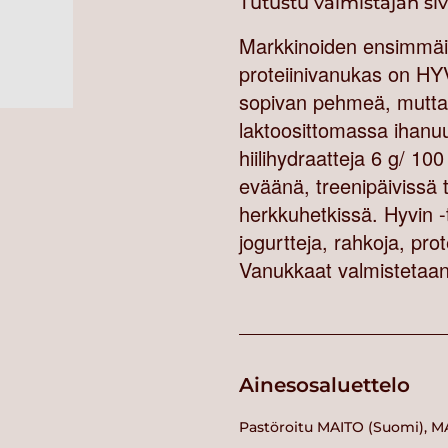
Tutustu valmistajan si
Markkinoiden ensimmäi
proteiinivanukas on HYV
sopivan pehmeä, mutta si
laktoosittomassa ihan
hiilihydraatteja 6 g/ 10
eväänä, treenipäivissä 
herkkuhetkissä. Hyvin -
jogurtteja, rahkoja, pro
Vanukkaat valmistetaan 
Ainesosaluettelo
Pastöroitu MAITO (Suomi), M