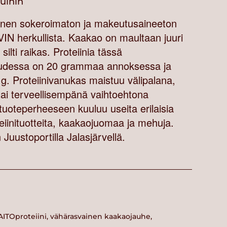
vuihin
nen sokeroimaton ja makeutusaineeton
IN herkullista. Kaakao on maultaan juuri
lti raikas. Proteiinia tässä
uudessa on 20 grammaa annoksessa ja
0 g. Proteiinivanukas maistuu välipalana,
tai terveellisempänä vaihtoehtona
tuoteperheeseen kuuluu useita erilaisia
teiinituotteita, kaakaojuomaa ja mehuja.
Juustoportilla Jalasjärvellä.
AITOproteiini, vähärasvainen kaakaojauhe,