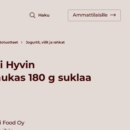
Ammattilaisille
Haku
totuotteet
Jogurtit, viilit ja rahkat
i Hyvin
nukas 180 g suklaa
i Food Oy