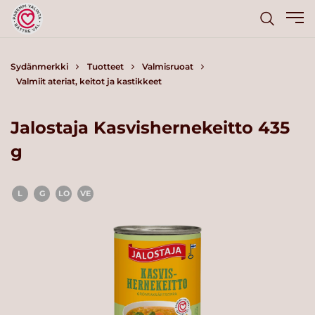
Sydänmerkki
Tuotteet
Valmisruoat
Valmiit ateriat, keitot ja kastikkeet
Jalostaja Kasvishernekeitto 435
g
L
G
LO
VE