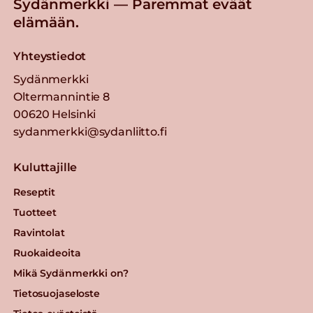
Sydänmerkki — Paremmat eväät
elämään.
Yhteystiedot
Sydänmerkki
Oltermannintie 8
00620 Helsinki
sydanmerkki@sydanliitto.fi
Kuluttajille
Reseptit
Tuotteet
Ravintolat
Ruokaideoita
Mikä Sydänmerkki on?
Tietosuojaseloste