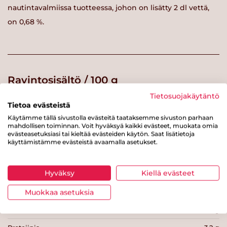
nautintavalmiissa tuotteessa, johon on lisätty 2 dl vettä,
on 0,68 %.
Ravintosisältö / 100 g
Tietosuojakäytäntö
Käyttövalmiin tuotteen ravintosisältö
Tietoa evästeistä
Käytämme tällä sivustolla evästeitä taataksemme sivuston parhaan
Energiaa
43 kcal
mahdollisen toiminnan. Voit hyväksyä kaikki evästeet, muokata omia
evästeasetuksiasi tai kieltää evästeiden käytön. Saat lisätietoja
Rasvaa
0.2 g
käyttämistämme evästeistä avaamalla asetukset.
josta tyydyttynyttä rasvaa
0 g
Hyväksy
Kiellä evästeet
Hiilihydraatteja
5.1 g
josta sokereita
1.3 g
Muokkaa asetuksia
Kuitua
3.4 g