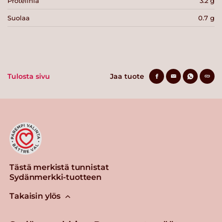
Proteiinia
3.2 g
Suolaa
0.7 g
Tulosta sivu
Jaa tuote
Tästä merkistä tunnistat
Sydänmerkki-tuotteen
Takaisin ylös