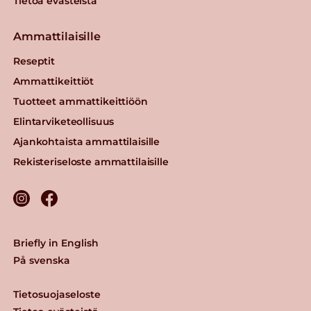
Tietoa evästeistä
Ammattilaisille
Reseptit
Ammattikeittiöt
Tuotteet ammattikeittiöön
Elintarviketeollisuus
Ajankohtaista ammattilaisille
Rekisteriseloste ammattilaisille
Briefly in English
På svenska
Tietosuojaseloste