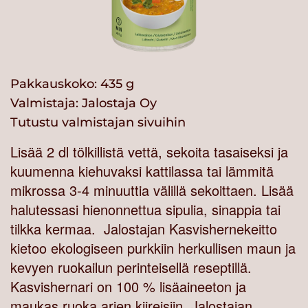
Pakkauskoko: 435 g
Valmistaja:
Jalostaja Oy
Tutustu valmistajan sivuihin
Lisää 2 dl tölkillistä vettä, sekoita tasaiseksi ja
kuumenna kiehuvaksi kattilassa tai lämmitä
mikrossa 3-4 minuuttia välillä sekoittaen. Lisää
halutessasi hienonnettua sipulia, sinappia tai
tilkka kermaa. Jalostajan Kasvishernekeitto
kietoo ekologiseen purkkiin herkullisen maun ja
kevyen ruokailun perinteisellä reseptillä.
Kasvishernari on 100 % lisäaineeton ja
maukas ruoka arjen kiireisiin. Jalostajan