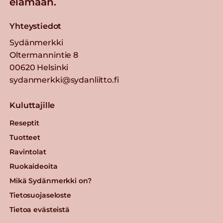
elämään.
Yhteystiedot
Sydänmerkki
Oltermannintie 8
00620 Helsinki
sydanmerkki@sydanliitto.fi
Kuluttajille
Reseptit
Tuotteet
Ravintolat
Ruokaideoita
Mikä Sydänmerkki on?
Tietosuojaseloste
Tietoa evästeistä