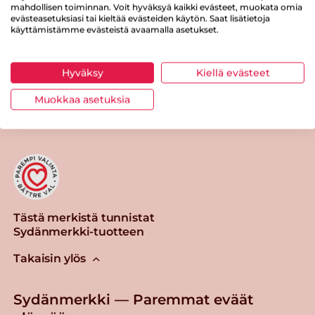
Suolaa
0 g
mahdollisen toiminnan. Voit hyväksyä kaikki evästeet, muokata omia
evästeasetuksiasi tai kieltää evästeiden käytön. Saat lisätietoja
käyttämistämme evästeistä avaamalla asetukset.
Hyväksy
Kiellä evästeet
Tulosta sivu
Jaa tuote
Muokkaa asetuksia
Tästä merkistä tunnistat
Sydänmerkki-tuotteen
Takaisin ylös
Sydänmerkki — Paremmat eväät