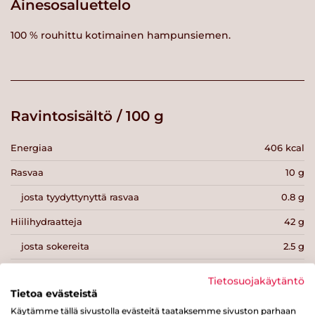
Ainesosaluettelo
100 % rouhittu kotimainen hampunsiemen.
Ravintosisältö / 100 g
Energiaa
406 kcal
Rasvaa
10 g
josta tyydyttynyttä rasvaa
0.8 g
Hiilihydraatteja
42 g
josta sokereita
2.5 g
Kuitua
39.5 g
Tietosuojakäytäntö
Tietoa evästeistä
Proteiinia
31 g
Käytämme tällä sivustolla evästeitä taataksemme sivuston parhaan