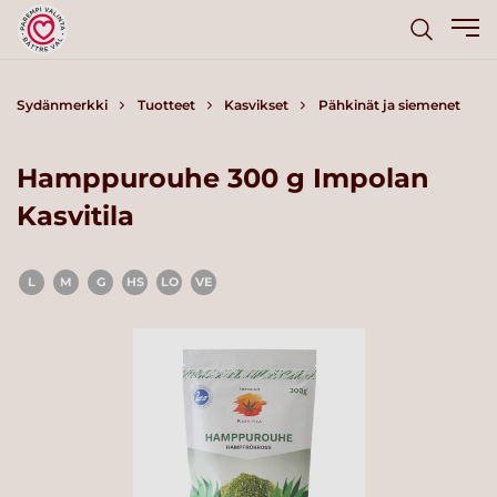
Sydänmerkki
Tuotteet
Kasvikset
Pähkinät ja siemenet
Hamppurouhe 300 g Impolan
Kasvitila
L
M
G
HS
LO
VE