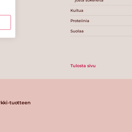
Kuitua
Proteiinia
Suolaa
Tulosta sivu
kki-tuotteen