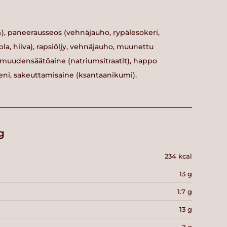
%), paneerausseos (vehnäjauho, rypälesokeri,
ola, hiiva), rapsiöljy, vehnäjauho, muunettu
amuudensäätöaine (natriumsitraatit), happo
eni, sakeuttamisaine (ksantaanikumi).
g
234 kcal
13 g
1.7 g
13 g
2 g