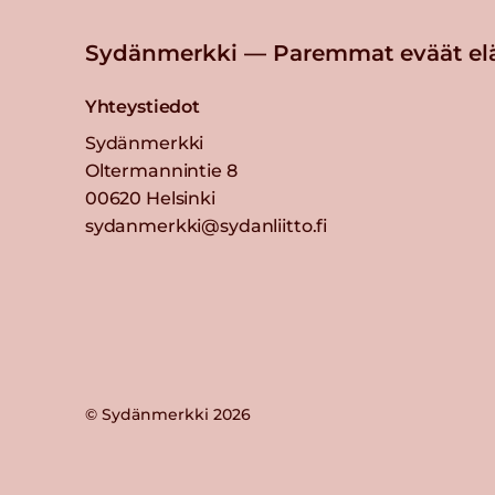
Sydänmerkki — Paremmat eväät el
Yhteystiedot
Sydänmerkki
Oltermannintie 8
00620 Helsinki
sydanmerkki@sydanliitto.fi
© Sydänmerkki 2026