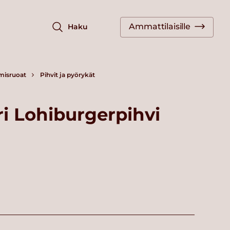
Ammattilaisille
Haku
misruoat
Pihvit ja pyörykät
ri Lohiburgerpihvi