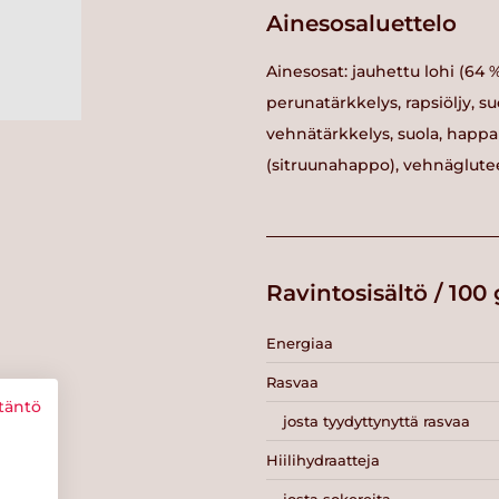
Ainesosaluettelo
Ainesosat: jauhettu lohi (64 
perunatärkkelys, rapsiöljy, su
vehnätärkkelys, suola, happ
(sitruunahappo), vehnäglute
Ravintosisältö / 100 
Energiaa
Rasvaa
täntö
josta tyydyttynyttä rasvaa
Hiilihydraatteja
josta sokereita