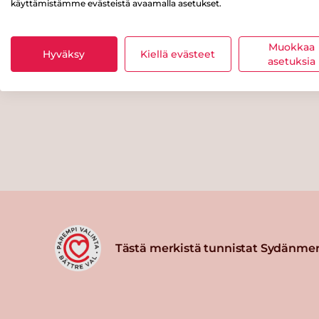
käyttämistämme evästeistä avaamalla asetukset.
Muokkaa
Hyväksy
Kiellä evästeet
asetuksia
Tästä merkistä tunnistat Sydänmer