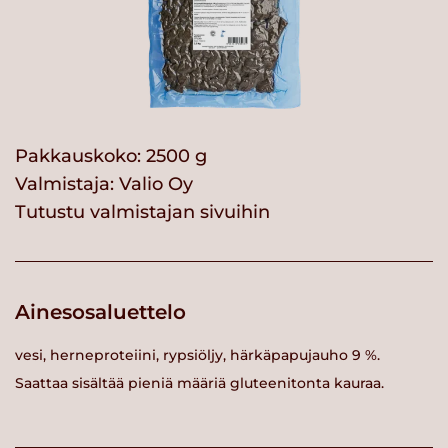
Pakkauskoko: 2500 g
Valmistaja:
Valio Oy
Tutustu valmistajan sivuihin
Ainesosaluettelo
vesi, herneproteiini, rypsiöljy, härkäpapujauho 9 %.
Saattaa sisältää pieniä määriä gluteenitonta kauraa.