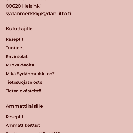
00620 Helsinki
sydanmerkki@sydanliitto.fi
Kuluttajille
Reseptit
Tuotteet
Ravintolat
Ruokaideoita
Mikä Sydänmerkki on?
Tietosuojaseloste
Tietoa evästeistä
Ammattilaisille
Reseptit
Ammattikeittiöt