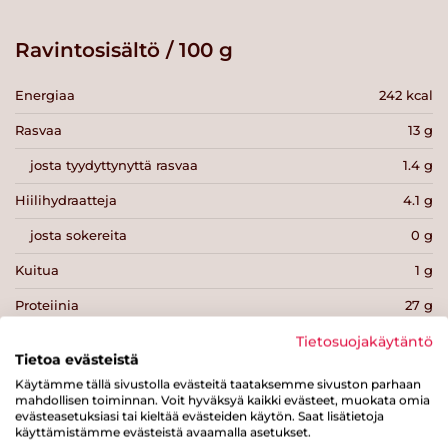
Ravintosisältö / 100 g
Energiaa
242 kcal
Rasvaa
13 g
josta tyydyttynyttä rasvaa
1.4 g
Hiilihydraatteja
4.1 g
josta sokereita
0 g
Kuitua
1 g
Proteiinia
27 g
Suolaa
0.8 g
Tietosuojakäytäntö
Tietoa evästeistä
Käytämme tällä sivustolla evästeitä taataksemme sivuston parhaan
mahdollisen toiminnan. Voit hyväksyä kaikki evästeet, muokata omia
evästeasetuksiasi tai kieltää evästeiden käytön. Saat lisätietoja
käyttämistämme evästeistä avaamalla asetukset.