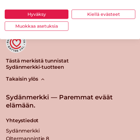
Tulosta sivu
Jaa tuote
Hyväksy
Kiellä evästeet
Muokkaa asetuksia
Tästä merkistä tunnistat
Sydänmerkki-tuotteen
Takaisin ylös
Sydänmerkki — Paremmat eväät
elämään.
Yhteystiedot
Sydänmerkki
Oltermannintie 8