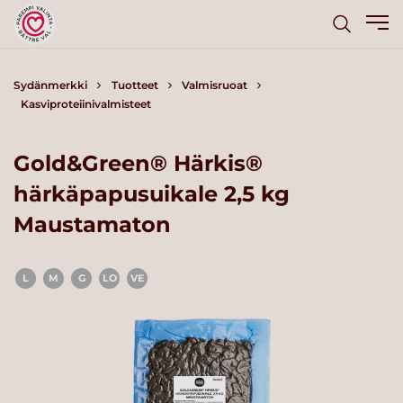
Sydänmerkki
Tuotteet
Valmisruoat
Kasviproteiinivalmisteet
Gold&Green® Härkis®
härkäpapusuikale 2,5 kg
Maustamaton
L
M
G
LO
VE