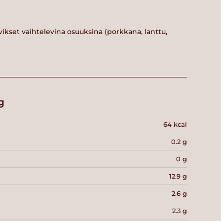
vikset vaihtelevina osuuksina (porkkana, lanttu,
g
64 kcal
0.2 g
0 g
12.9 g
2.6 g
2.3 g