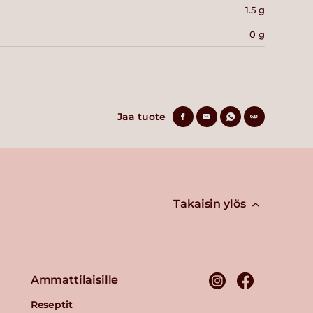
1.5 g
0 g
Jaa tuote
Takaisin ylös
Ammattilaisille
Reseptit