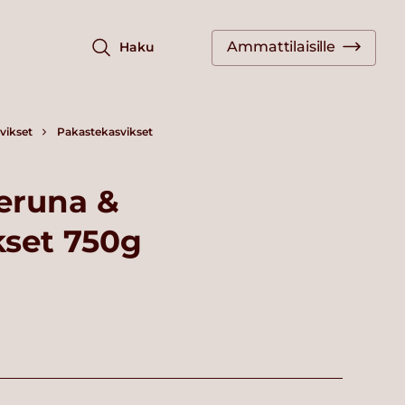
Ammattilaisille
Haku
vikset
Pakastekasvikset
eruna &
kset 750g