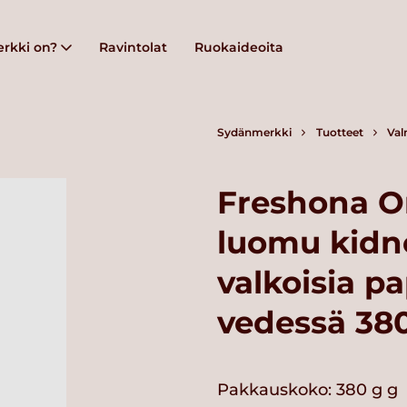
rkki on?
Ravintolat
Ruokaideoita
Sydänmerkki
Tuotteet
Val
Freshona O
luomu kidne
valkoisia pa
vedessä 38
Pakkauskoko: 380 g g