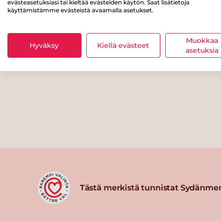
evästeasetuksiasi tai kieltää evästeiden käytön. Saat lisätietoja
käyttämistämme evästeistä avaamalla asetukset.
Muokkaa
Hyväksy
Kiellä evästeet
asetuksia
Tästä merkistä tunnistat Sydänmer