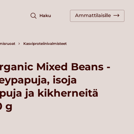
Ammattilaisille
Haku
misruoat
Kasviproteiinivalmisteet
rganic Mixed Beans -
ypapuja, isoja
puja ja kikherneitä
0 g