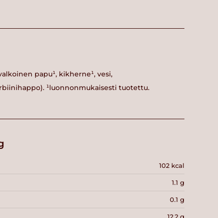
valkoinen papu¹, kikherne¹, vesi,
biinihappo). ¹luonnonmukaisesti tuotettu.
g
102 kcal
1.1 g
0.1 g
12.2 g