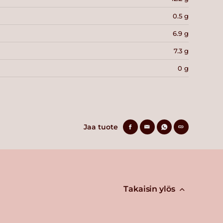
0.5 g
6.9 g
7.3 g
0 g
Jaa tuote
Takaisin ylös