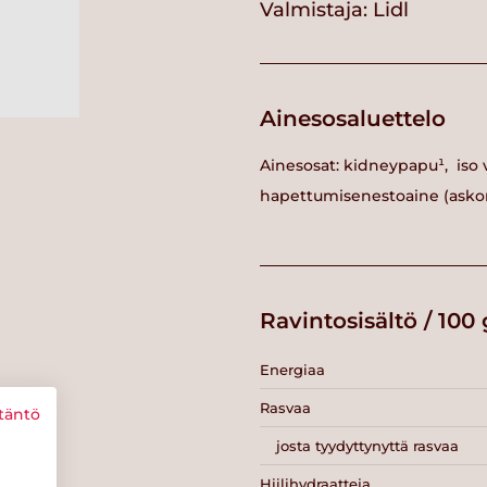
Valmistaja:
Lidl
Ainesosaluettelo
Ainesosat: kidneypapu¹, iso 
hapettumisenestoaine (askor
Ravintosisältö / 100 
Energiaa
Rasvaa
täntö
josta tyydyttynyttä rasvaa
Hiilihydraatteja