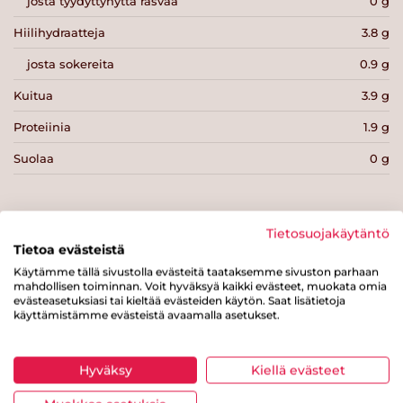
josta tyydyttynyttä rasvaa
0 g
Hiilihydraatteja
3.8 g
josta sokereita
0.9 g
Kuitua
3.9 g
Proteiinia
1.9 g
Suolaa
0 g
Tietosuojakäytäntö
Tietoa evästeistä
Tulosta sivu
Jaa tuote
Käytämme tällä sivustolla evästeitä taataksemme sivuston parhaan
mahdollisen toiminnan. Voit hyväksyä kaikki evästeet, muokata omia
evästeasetuksiasi tai kieltää evästeiden käytön. Saat lisätietoja
käyttämistämme evästeistä avaamalla asetukset.
Hyväksy
Kiellä evästeet