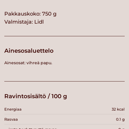
Pakkauskoko: 750 g
Valmistaja:
Lidl
Ainesosaluettelo
Ainesosat: vihreä papu.
Ravintosisältö / 100 g
Energiaa
32 kcal
Rasvaa
0.1 g