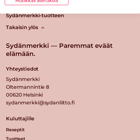
Muokkaa asetuksia
Tästä merkistä tunnistat
Sydänmerkki-tuotteen
Takaisin ylös
Sydänmerkki — Paremmat eväät
elämään.
Yhteystiedot
Sydänmerkki
Oltermannintie 8
00620 Helsinki
sydanmerkki@sydanliitto.fi
Kuluttajille
Reseptit
Tuotteet