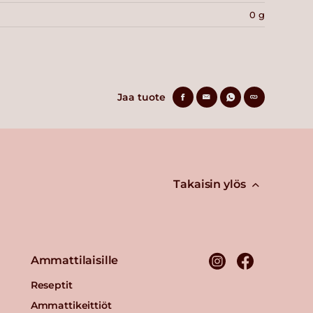
0 g
Jaa tuote
Takaisin ylös
Ammattilaisille
Reseptit
Ammattikeittiöt