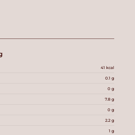
g
41 kcal
0.1 g
0 g
7.8 g
0 g
2.2 g
1 g