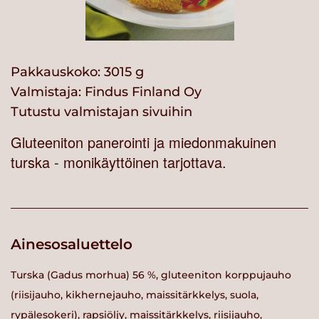
Pakkauskoko: 3015 g
Valmistaja:
Findus Finland Oy
Tutustu valmistajan sivuihin
Gluteeniton panerointi ja miedonmakuinen
turska - monikäyttöinen tarjottava.
Ainesosaluettelo
Turska (Gadus morhua) 56 %, gluteeniton korppujauho
(riisijauho, kikhernejauho, maissitärkkelys, suola,
rypälesokeri), rapsiöljy, maissitärkkelys, riisijauho,