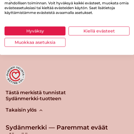
Suolaa
0.9 g
mahdollisen toiminnan. Voit hyväksyä kaikki evästeet, muokata omia
evästeasetuksiasi tai kieltää evästeiden käytön. Saat lisätietoja
käyttämistämme evästeistä avaamalla asetukset.
Hyväksy
Kiellä evästeet
Tulosta sivu
Jaa tuote
Muokkaa asetuksia
Tästä merkistä tunnistat
Sydänmerkki-tuotteen
Takaisin ylös
Sydänmerkki — Paremmat eväät