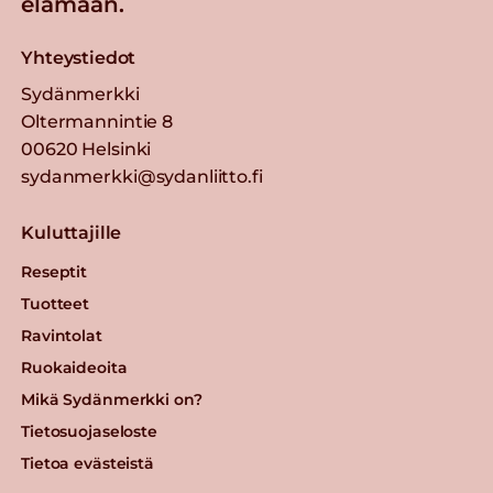
elämään.
Yhteystiedot
Sydänmerkki
Oltermannintie 8
00620 Helsinki
sydanmerkki@sydanliitto.fi
Kuluttajille
Reseptit
Tuotteet
Ravintolat
Ruokaideoita
Mikä Sydänmerkki on?
Tietosuojaseloste
Tietoa evästeistä