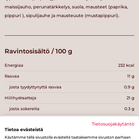
maissijauho, perunatärkkelys, suola, mausteet (paprika,
pippuri ), sipulijauhe ja mausteuute (mustapippuri).
Ravintosisältö / 100 g
Energiaa
232 kcal
Rasvaa
11 g
josta tyydyttynyttä rasvaa
0.9 g
Hiilihydraatteja
21 g
josta sokereita
0.3 g
Kuitua
0.1 g
Tietosuojakäytäntö
Tietoa evästeistä
Proteiinia
12 g
Käytämme tällä sivustolla evästeitä taataksemme sivuston parhaan