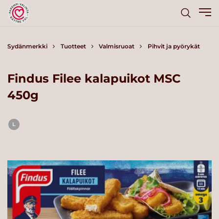
Sydänmerkki
Tuotteet
Valmisruoat
Pihvit ja pyörykät
Findus Filee kalapuikot MSC
450g
L