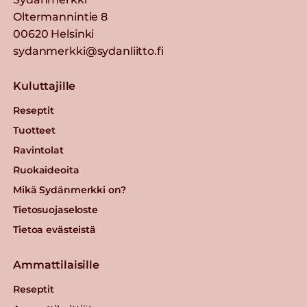
Oltermannintie 8
00620 Helsinki
sydanmerkki@sydanliitto.fi
Kuluttajille
Reseptit
Tuotteet
Ravintolat
Ruokaideoita
Mikä Sydänmerkki on?
Tietosuojaseloste
Tietoa evästeistä
Ammattilaisille
Reseptit