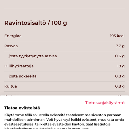
Ravintosisältö / 100 g
Energiaa
195 kcal
Rasvaa
7.7 g
josta tyydyttynyttä rasvaa
0.6 g
Hiilihydraatteja
18 g
josta sokereita
0.8 g
Kuitua
0.8 g
Proteiinia
13 g
Tietosuojakäytäntö
Suolaa
1 g
Tietoa evästeistä
Käytämme tällä sivustolla evästeitä taataksemme sivuston parhaan
mahdollisen toiminnan. Voit hyväksyä kaikki evästeet, muokata omia
evästeasetuksiasi tai kieltää evästeiden käytön. Saat lisätietoja
käyttämistämme evästeistä avaamalla asetukset.