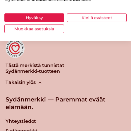
Tulosta sivu
Jaa tuote
Hyväksy
Kiellä evästeet
Muokkaa asetuksia
Tästä merkistä tunnistat
Sydänmerkki-tuotteen
Takaisin ylös
Sydänmerkki — Paremmat eväät
elämään.
Yhteystiedot
Sydänmerkki