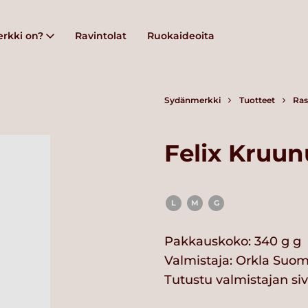
rkki on?
Ravintolat
Ruokaideoita
Sydänmerkki
Tuotteet
Ras
Felix Kruun
L
M
G
Pakkauskoko: 340 g g
Valmistaja:
Orkla Suom
Tutustu valmistajan si