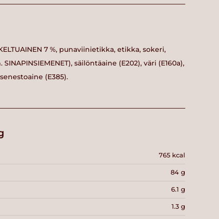
ELTUAINEN 7 %, punaviinietikka, etikka, sokeri,
 SINAPINSIEMENET), säilöntäaine (E202), väri (E160a),
senestoaine (E385).
g
765 kcal
84 g
6.1 g
1.3 g