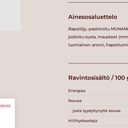
Ainesosaluettelo
Rapsiöljy, pastöroitu MUNANK
jodioitu suola, mausteet (mm.
luontainen aromi, hapettumi
Ravintosisältö / 100 
Energiaa
Rasvaa
täntö
josta tyydyttynyttä rasvaa
Hiilihydraatteja