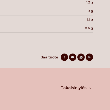
1.2 g
0 g
1.1 g
0.6 g
Jaa tuote
Takaisin ylös