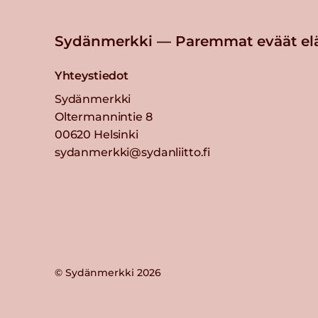
Sydänmerkki — Paremmat eväät el
Yhteystiedot
Sydänmerkki
Oltermannintie 8
00620 Helsinki
sydanmerkki@sydanliitto.fi
© Sydänmerkki 2026