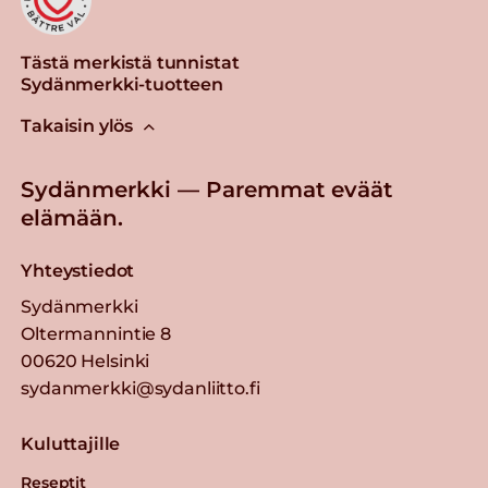
Tästä merkistä tunnistat
Sydänmerkki-tuotteen
Takaisin ylös
Sydänmerkki — Paremmat eväät
elämään.
Yhteystiedot
Sydänmerkki
Oltermannintie 8
00620 Helsinki
sydanmerkki@sydanliitto.fi
Kuluttajille
Reseptit