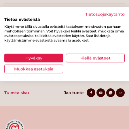
josta tyydyttynyttä rasvaa
0.6 g
Tietosuojakäytäntö
Hiilihydraatteja
75 g
Tietoa evästeistä
Käytämme tällä sivustolla evästeitä taataksemme sivuston parhaan
josta sokereita
10 g
mahdollisen toiminnan. Voit hyväksyä kaikki evästeet, muokata omia
evästeasetuksiasi tai kieltää evästeiden käytön. Saat lisätietoja
Kuitua
8.8 g
käyttämistämme evästeistä avaamalla asetukset.
Proteiinia
9.7 g
Hyväksy
Kiellä evästeet
Suolaa
0.5 g
Muokkaa asetuksia
Tulosta sivu
Jaa tuote