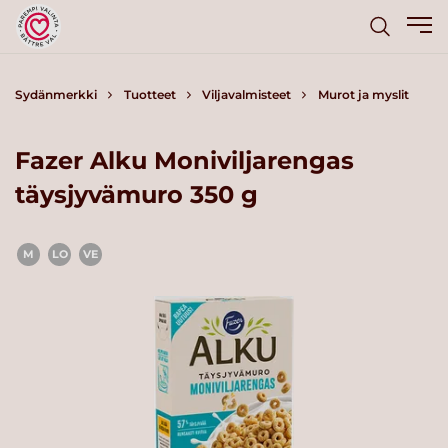
Sydänmerkki
Tuotteet
Viljavalmisteet
Murot ja myslit
Fazer Alku Moniviljarengas
täysjyvämuro 350 g
M
LO
VE