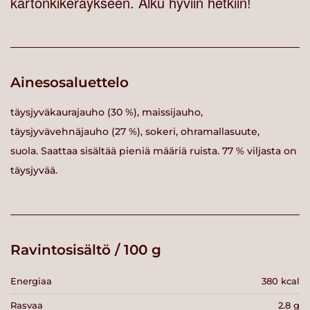
kartonkikeräykseen. Alku hyviin hetkiin!
Ainesosaluettelo
täysjyväkaurajauho (30 %), maissijauho,
täysjyvävehnäjauho (27 %), sokeri, ohramallasuute,
suola. Saattaa sisältää pieniä määriä ruista. 77 % viljasta on
täysjyvää.
Ravintosisältö / 100 g
Energiaa
380 kcal
Rasvaa
2.8 g