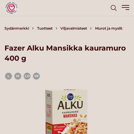
Sydänmerkki
Tuotteet
Viljavalmisteet
Murot ja myslit
Fazer Alku Mansikka kauramuro
400 g
L
M
LO
VE