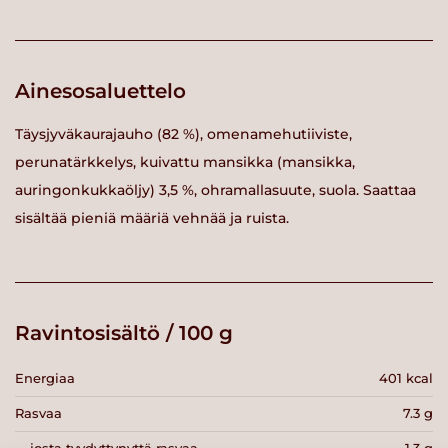
Ainesosaluettelo
Täysjyväkaurajauho (82 %), omenamehutiiviste,
perunatärkkelys, kuivattu mansikka (mansikka,
auringonkukkaöljy) 3,5 %, ohramallasuute, suola. Saattaa
sisältää pieniä määriä vehnää ja ruista.
Ravintosisältö / 100 g
Energiaa
401 kcal
Rasvaa
7.3 g