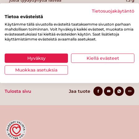
josta tyydyttynyttä rasvaa
1.3 g
Tietosuojakäytäntö
Hiilihydraatteja
67 g
Tietoa evästeistä
josta sokereita
6.6 g
Käytämme tällä sivustolla evästeitä taataksemme sivuston parhaan
mahdollisen toiminnan. Voit hyväksyä kaikki evästeet, muokata omia
Kuitua
7.7 g
evästeasetuksiasi tai kieltää evästeiden käytön. Saat lisätietoja
käyttämistämme evästeistä avaamalla asetukset.
Proteiinia
12 g
Suolaa
0.9 g
Hyväksy
Kiellä evästeet
Muokkaa asetuksia
Tulosta sivu
Jaa tuote