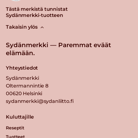
Tästä merkistä tunnistat
Sydänmerkki-tuotteen
Takaisin ylös
Sydänmerkki — Paremmat eväät
elämään.
Yhteystiedot
Sydänmerkki
Oltermannintie 8
00620 Helsinki
sydanmerkki@sydanliitto.fi
Kuluttajille
Reseptit
Tuotteet