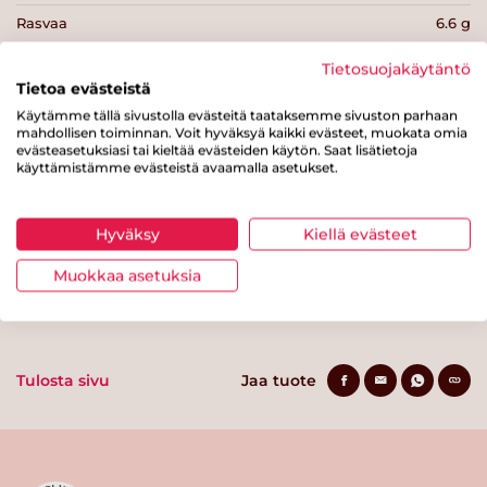
Rasvaa
6.6 g
josta tyydyttynyttä rasvaa
1.2 g
Tietosuojakäytäntö
Tietoa evästeistä
Hiilihydraatteja
68 g
Käytämme tällä sivustolla evästeitä taataksemme sivuston parhaan
mahdollisen toiminnan. Voit hyväksyä kaikki evästeet, muokata omia
josta sokereita
6.1 g
evästeasetuksiasi tai kieltää evästeiden käytön. Saat lisätietoja
käyttämistämme evästeistä avaamalla asetukset.
Kuitua
8 g
Proteiinia
12 g
Hyväksy
Kiellä evästeet
Suolaa
0.9 g
Muokkaa asetuksia
Tulosta sivu
Jaa tuote