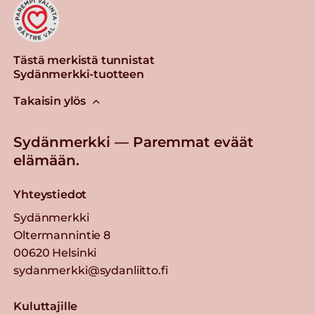
Tästä merkistä tunnistat
Sydänmerkki-tuotteen
Takaisin ylös
Sydänmerkki — Paremmat eväät
elämään.
Yhteystiedot
Sydänmerkki
Oltermannintie 8
00620 Helsinki
sydanmerkki@sydanliitto.fi
Kuluttajille