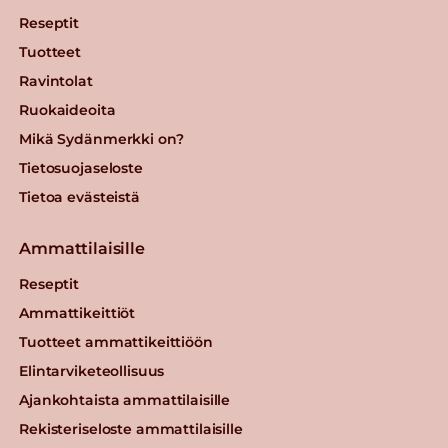
Reseptit
Tuotteet
Ravintolat
Ruokaideoita
Mikä Sydänmerkki on?
Tietosuojaseloste
Tietoa evästeistä
Ammattilaisille
Reseptit
Ammattikeittiöt
Tuotteet ammattikeittiöön
Elintarviketeollisuus
Ajankohtaista ammattilaisille
Rekisteriseloste ammattilaisille