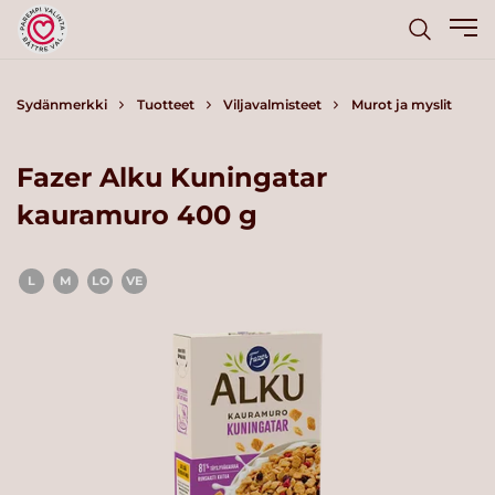
Sydänmerkki
Tuotteet
Viljavalmisteet
Murot ja myslit
Fazer Alku Kuningatar
kauramuro 400 g
L
M
LO
VE