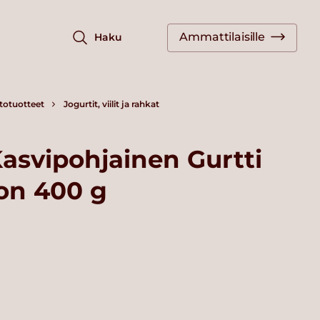
Ammattilaisille
Haku
totuotteet
Jogurtit, viilit ja rahkat
Kasvipohjainen Gurtti
on 400 g