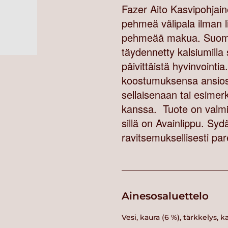
Fazer Aito Kasvipohjain
pehmeä välipala ilman l
pehmeää makua. Suomes
täydennetty kalsiumilla
päivittäistä hyvinvoint
koostumuksensa ansiosta
sellaisenaan tai esimerk
kanssa. Tuote on valmi
sillä on Avainlippu. Syd
ravitsemuksellisesti p
Ainesosaluettelo
Vesi, kaura (6 %), tärkkelys, k