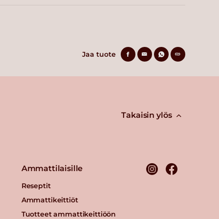
Jaa tuote
Takaisin ylös
Ammattilaisille
Reseptit
Ammattikeittiöt
Tuotteet ammattikeittiöön