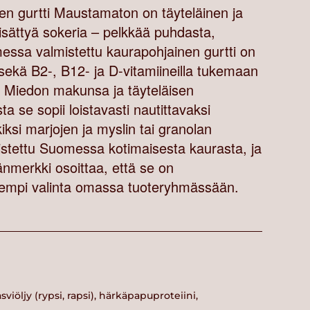
en gurtti Maustamaton on täyteläinen ja
isättyä sokeria – pelkkää puhdasta,
sa valmistettu kaurapohjainen gurtti on
 sekä B2-, B12- ja D-vitamiineilla tukemaan
ia. Miedon makunsa ja täyteläisen
 se sopii loistavasti nautittavaksi
iksi marjojen ja myslin tai granolan
stettu Suomessa kotimaisesta kaurasta, ja
änmerkki osoittaa, että se on
arempi valinta omassa tuoteryhmässään.
asviöljy (rypsi, rapsi), härkäpapuproteiini,