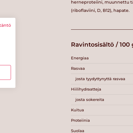
herneproteiini, muunnettu tä
(riboflaviini, D, B12), hapate.
täntö
Ravintosisältö / 100 
Energiaa
Rasvaa
josta tyydyttynyttä rasvaa
Hiilihydraatteja
josta sokereita
Kuitua
Proteiinia
Suolaa