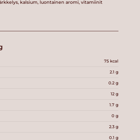
rkkelys, kalsium, luontainen aromi, vitamiinit
g
75 kcal
2.1 g
0.2 g
12 g
1.7 g
0 g
2.3 g
0.1 g