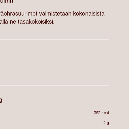
vuihin
väohrasuurimot valmistetaan kokonaisista
lla ne tasakokoisiksi.
g
352 kcal
2 g