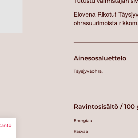
Tutustu valmistajan si
Elovena Rikotut Täysjy
ohrasuurimoista rikkoma
Ainesosaluettelo
Täysjyväohra.
Ravintosisältö / 100 
Energiaa
täntö
Rasvaa