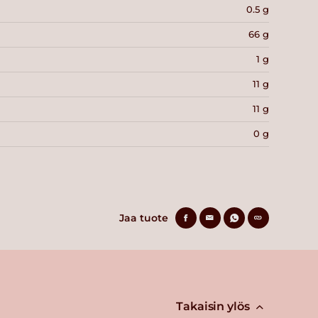
0.5 g
66 g
1 g
11 g
11 g
0 g
Jaa tuote
Takaisin ylös