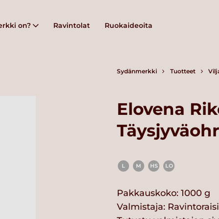
rkki on?
Ravintolat
Ruokaideoita
Sydänmerkki
Tuotteet
Vil
Elovena Rik
Täysjyväoh
L
M
HS
LO
Pakkauskoko: 1000 g
Valmistaja:
Ravintorais