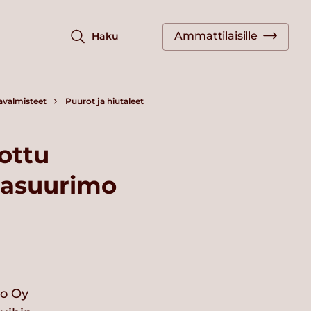
Ammattilaisille
Haku
javalmisteet
Puurot ja hiutaleet
ottu
rasuurimo
io Oy