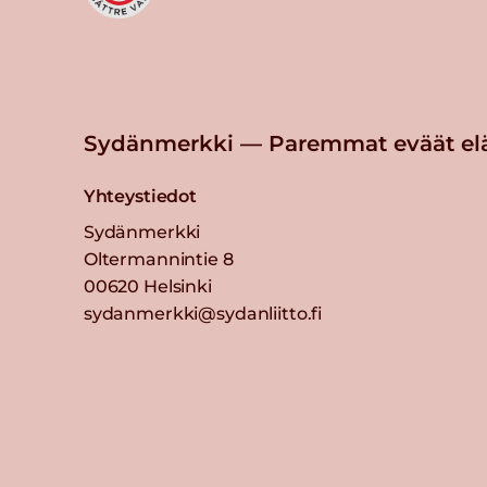
Sydänmerkki — Paremmat eväät el
Yhteystiedot
Sydänmerkki
Oltermannintie 8
00620 Helsinki
sydanmerkki@sydanliitto.fi