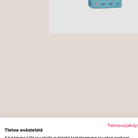
Tietosuojakäy
Tietoa evästeistä
Käytämme tällä sivustolla evästeitä taataksemme sivuston parhaan