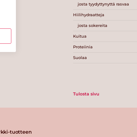
josta tyydyttynyttä rasvaa
Hiilihydraatteja
josta sokereita
Kuitua
Proteiinia
Suolaa
Tulosta sivu
kki-tuotteen