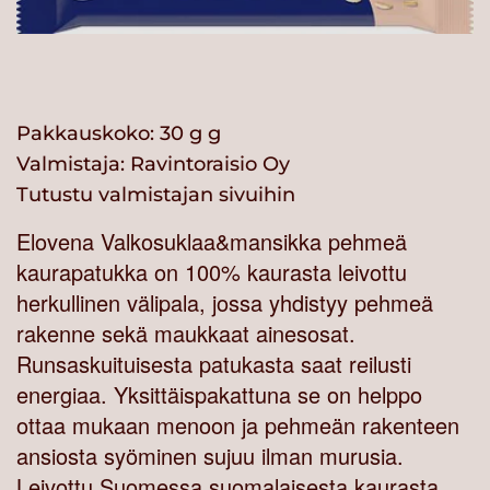
Pakkauskoko: 30 g g
Valmistaja:
Ravintoraisio Oy
Tutustu valmistajan sivuihin
Elovena Valkosuklaa&mansikka pehmeä
kaurapatukka on 100% kaurasta leivottu
herkullinen välipala, jossa yhdistyy pehmeä
rakenne sekä maukkaat ainesosat.
Runsaskuituisesta patukasta saat reilusti
energiaa. Yksittäispakattuna se on helppo
ottaa mukaan menoon ja pehmeän rakenteen
ansiosta syöminen sujuu ilman murusia.
Leivottu Suomessa suomalaisesta kaurasta.