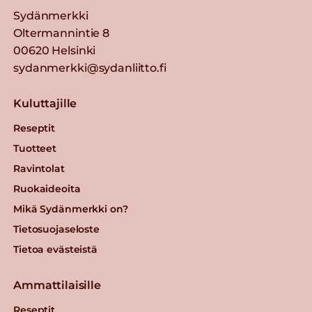
Sydänmerkki
Oltermannintie 8
00620 Helsinki
sydanmerkki@sydanliitto.fi
Kuluttajille
Reseptit
Tuotteet
Ravintolat
Ruokaideoita
Mikä Sydänmerkki on?
Tietosuojaseloste
Tietoa evästeistä
Ammattilaisille
Reseptit