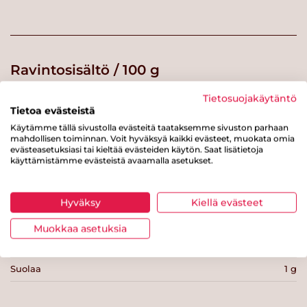
Ravintosisältö / 100 g
Tietosuojakäytäntö
Energiaa
402 kcal
Tietoa evästeistä
Rasvaa
17 g
Käytämme tällä sivustolla evästeitä taataksemme sivuston parhaan
mahdollisen toiminnan. Voit hyväksyä kaikki evästeet, muokata omia
josta tyydyttynyttä rasvaa
2.9 g
evästeasetuksiasi tai kieltää evästeiden käytön. Saat lisätietoja
käyttämistämme evästeistä avaamalla asetukset.
Hiilihydraatteja
50 g
josta sokereita
16 g
Hyväksy
Kiellä evästeet
Kuitua
13 g
Muokkaa asetuksia
Proteiinia
7 g
Suolaa
1 g