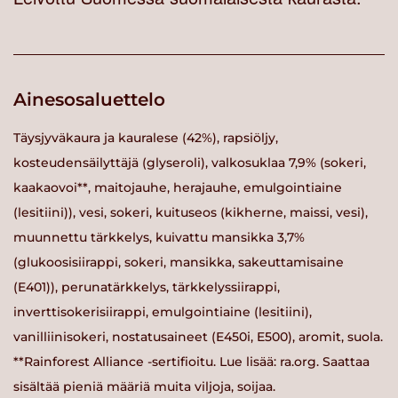
Ainesosaluettelo
Täysjyväkaura ja kauralese (42%), rapsiöljy,
kosteudensäilyttäjä (glyseroli), valkosuklaa 7,9% (sokeri,
kaakaovoi**, maitojauhe, herajauhe, emulgointiaine
(lesitiini)), vesi, sokeri, kuituseos (kikherne, maissi, vesi),
muunnettu tärkkelys, kuivattu mansikka 3,7%
(glukoosisiirappi, sokeri, mansikka, sakeuttamisaine
(E401)), perunatärkkelys, tärkkelyssiirappi,
inverttisokerisiirappi, emulgointiaine (lesitiini),
vanilliinisokeri, nostatusaineet (E450i, E500), aromit, suola.
**Rainforest Alliance -sertifioitu. Lue lisää: ra.org. Saattaa
sisältää pieniä määriä muita viljoja, soijaa.