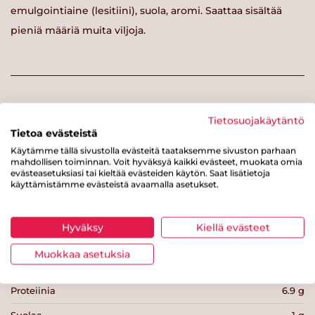
emulgointiaine (lesitiini), suola, aromi. Saattaa sisältää
pieniä määriä muita viljoja.
Ravintosisältö / 100 g
Tietosuojakäytäntö
Tietoa evästeistä
Energiaa
394 kcal
Käytämme tällä sivustolla evästeitä taataksemme sivuston parhaan
mahdollisen toiminnan. Voit hyväksyä kaikki evästeet, muokata omia
Rasvaa
15 g
evästeasetuksiasi tai kieltää evästeiden käytön. Saat lisätietoja
käyttämistämme evästeistä avaamalla asetukset.
josta tyydyttynyttä rasvaa
1.6 g
Hiilihydraatteja
50 g
Hyväksy
Kiellä evästeet
josta sokereita
15 g
Muokkaa asetuksia
Kuitua
13 g
Proteiinia
6.9 g