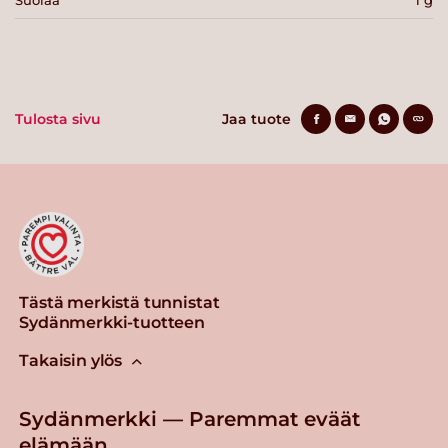
Suolaa
1 g
Tulosta sivu
Jaa tuote
Tästä merkistä tunnistat
Sydänmerkki-tuotteen
Takaisin ylös
Sydänmerkki — Paremmat eväät
elämään.