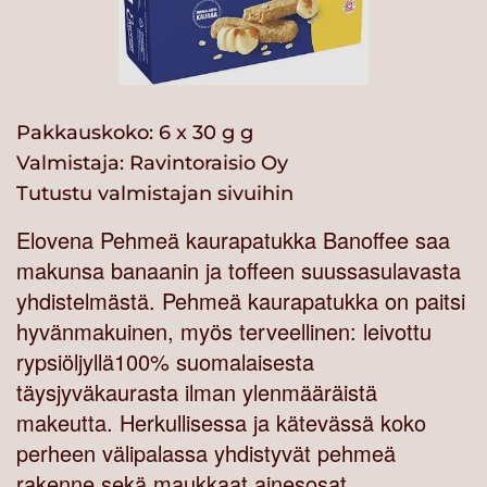
Pakkauskoko: 6 x 30 g g
Valmistaja:
Ravintoraisio Oy
Tutustu valmistajan sivuihin
Elovena Pehmeä kaurapatukka Banoffee saa
makunsa banaanin ja toffeen suussasulavasta
yhdistelmästä. Pehmeä kaurapatukka on paitsi
hyvänmakuinen, myös terveellinen: leivottu
rypsiöljyllä100% suomalaisesta
täysjyväkaurasta ilman ylenmääräistä
makeutta. Herkullisessa ja kätevässä koko
perheen välipalassa yhdistyvät pehmeä
rakenne sekä maukkaat ainesosat.