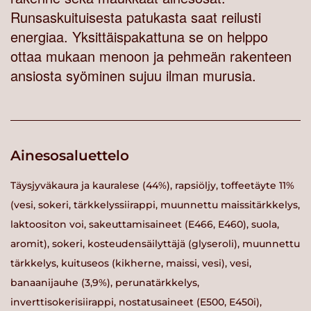
Runsaskuituisesta patukasta saat reilusti
energiaa. Yksittäispakattuna se on helppo
ottaa mukaan menoon ja pehmeän rakenteen
ansiosta syöminen sujuu ilman murusia.
Ainesosaluettelo
Täysjyväkaura ja kauralese (44%), rapsiöljy, toffeetäyte 11%
(vesi, sokeri, tärkkelyssiirappi, muunnettu maissitärkkelys,
laktoositon voi, sakeuttamisaineet (E466, E460), suola,
aromit), sokeri, kosteudensäilyttäjä (glyseroli), muunnettu
tärkkelys, kuituseos (kikherne, maissi, vesi), vesi,
banaanijauhe (3,9%), perunatärkkelys,
inverttisokerisiirappi, nostatusaineet (E500, E450i),