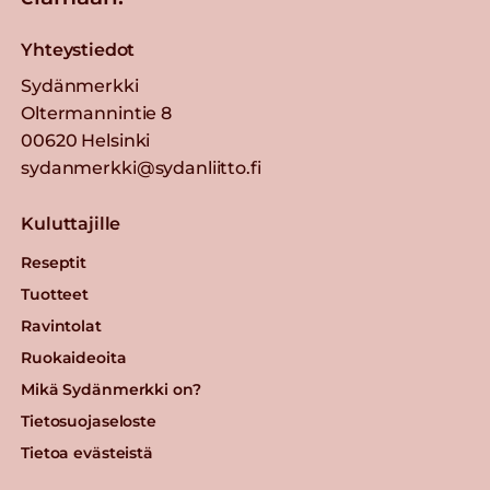
Yhteystiedot
Sydänmerkki
Oltermannintie 8
00620 Helsinki
sydanmerkki@sydanliitto.fi
Kuluttajille
Reseptit
Tuotteet
Ravintolat
Ruokaideoita
Mikä Sydänmerkki on?
Tietosuojaseloste
Tietoa evästeistä