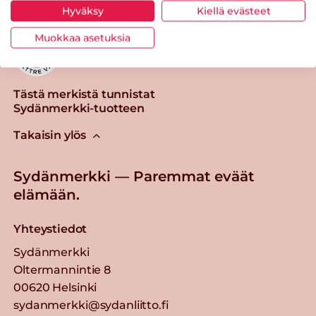
Hyväksy
Kiellä evästeet
Muokkaa asetuksia
Tästä merkistä tunnistat
Sydänmerkki-tuotteen
Takaisin ylös
Sydänmerkki — Paremmat eväät
elämään.
Yhteystiedot
Sydänmerkki
Oltermannintie 8
00620 Helsinki
sydanmerkki@sydanliitto.fi