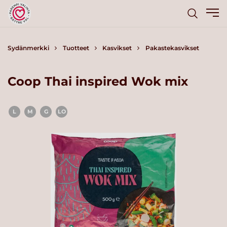
Sydänmerkki
Tuotteet
Kasvikset
Pakastekasvikset
Coop Thai inspired Wok mix
L
M
G
LO