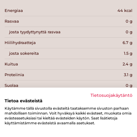
Energiaa
44 kcal
Rasvaa
0 g
josta tyydyttynyttä rasvaa
0 g
Hiilihydraatteja
6.7 g
josta sokereita
1.5 g
Kuitua
2.4 g
Proteiinia
3.1 g
Suolaa
0 g
Tietosuojakäytäntö
Tietoa evästeistä
Käytämme tällä sivustolla evästeitä taataksemme sivuston parhaan
mahdollisen toiminnan. Voit hyväksyä kaikki evästeet, muokata omia
evästeasetuksiasi tai kieltää evästeiden käytön. Saat lisätietoja
Tulosta sivu
Jaa tuote
käyttämistämme evästeistä avaamalla asetukset.