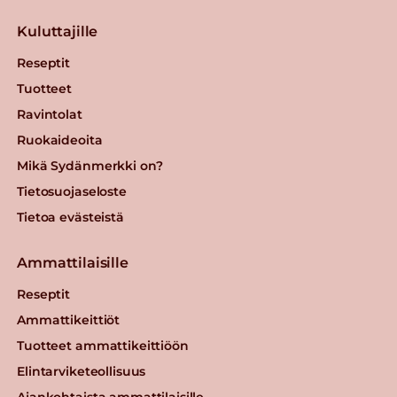
Kuluttajille
Reseptit
Tuotteet
Ravintolat
Ruokaideoita
Mikä Sydänmerkki on?
Tietosuojaseloste
Tietoa evästeistä
Ammattilaisille
Reseptit
Ammattikeittiöt
Tuotteet ammattikeittiöön
Elintarviketeollisuus
Ajankohtaista ammattilaisille