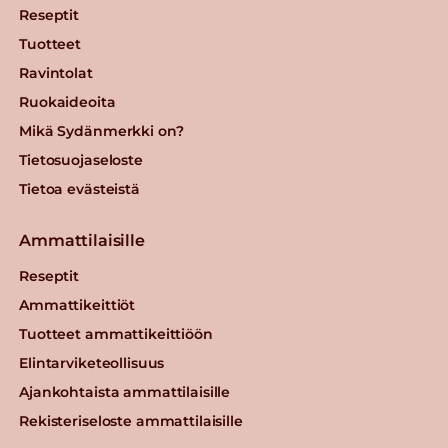
Reseptit
Tuotteet
Ravintolat
Ruokaideoita
Mikä Sydänmerkki on?
Tietosuojaseloste
Tietoa evästeistä
Ammattilaisille
Reseptit
Ammattikeittiöt
Tuotteet ammattikeittiöön
Elintarviketeollisuus
Ajankohtaista ammattilaisille
Rekisteriseloste ammattilaisille