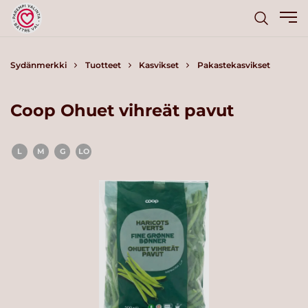
Sydänmerkki
Tuotteet
Kasvikset
Pakastekasvikset
Coop Ohuet vihreät pavut
L
M
G
LO