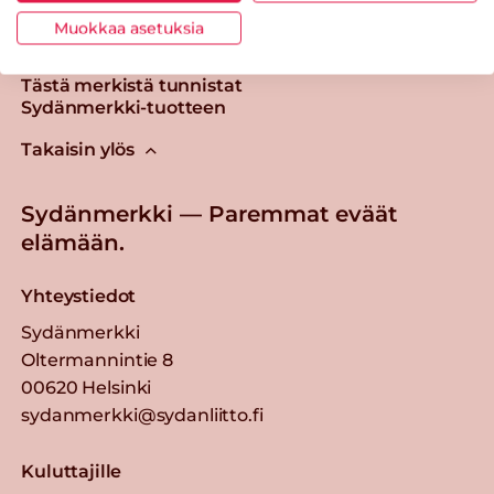
Muokkaa asetuksia
Tästä merkistä tunnistat
Sydänmerkki-tuotteen
Takaisin ylös
Sydänmerkki — Paremmat eväät
elämään.
Yhteystiedot
Sydänmerkki
Oltermannintie 8
00620 Helsinki
sydanmerkki@sydanliitto.fi
Kuluttajille