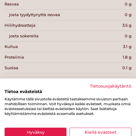
Rasvaa
0 g
josta tyydyttynyttä rasvaa
0 g
Hiilihydraatteja
3.5 g
josta sokereita
0 g
Kuitua
3.1 g
Proteiinia
1.8 g
Suolaa
0.1 g
Tietosuojakäytäntö
Tietoa evästeistä
Käytämme tällä sivustolla evästeitä taataksemme sivuston parhaan
Tulosta sivu
Jaa tuote
mahdollisen toiminnan. Voit hyväksyä kaikki evästeet, muokata omia
evästeasetuksiasi tai kieltää evästeiden käytön. Saat lisätietoja
käyttämistämme evästeistä avaamalla asetukset.
Hyväksy
Kiellä evästeet