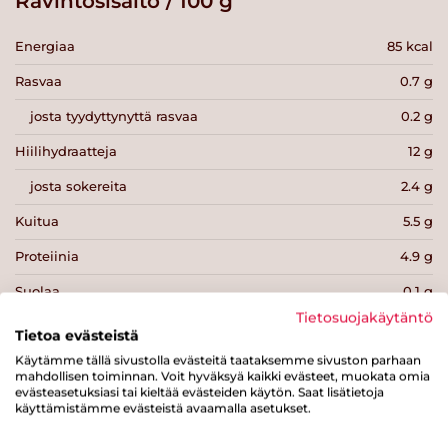
Ravintosisältö / 100 g
Energiaa
85 kcal
Rasvaa
0.7 g
josta tyydyttynyttä rasvaa
0.2 g
Hiilihydraatteja
12 g
josta sokereita
2.4 g
Kuitua
5.5 g
Proteiinia
4.9 g
Suolaa
0.1 g
Tietosuojakäytäntö
Tietoa evästeistä
Käytämme tällä sivustolla evästeitä taataksemme sivuston parhaan
mahdollisen toiminnan. Voit hyväksyä kaikki evästeet, muokata omia
evästeasetuksiasi tai kieltää evästeiden käytön. Saat lisätietoja
käyttämistämme evästeistä avaamalla asetukset.
Tulosta sivu
Jaa tuote