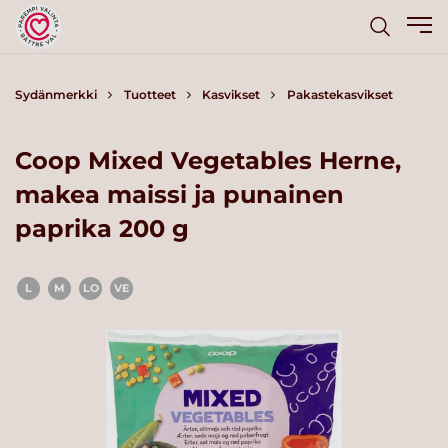
Sydänmerkki
Tuotteet
Kasvikset
Pakastekasvikset
Coop Mixed Vegetables Herne,
makea maissi ja punainen
paprika 200 g
L
M
LO
VE