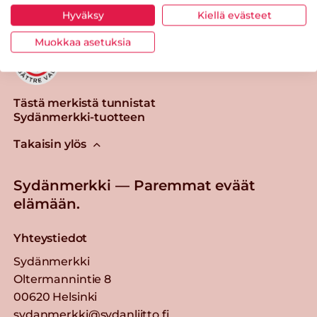
Hyväksy
Kiellä evästeet
Muokkaa asetuksia
Tästä merkistä tunnistat
Sydänmerkki-tuotteen
Takaisin ylös
Sydänmerkki — Paremmat eväät
elämään.
Yhteystiedot
Sydänmerkki
Oltermannintie 8
00620 Helsinki
sydanmerkki@sydanliitto.fi