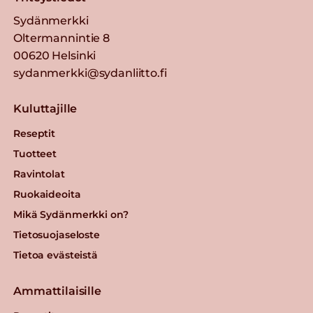
Sydänmerkki
Oltermannintie 8
00620 Helsinki
sydanmerkki@sydanliitto.fi
Kuluttajille
Reseptit
Tuotteet
Ravintolat
Ruokaideoita
Mikä Sydänmerkki on?
Tietosuojaseloste
Tietoa evästeistä
Ammattilaisille