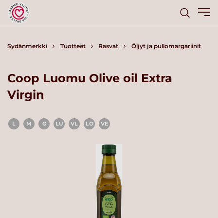
Sydänmerkki
Tuotteet
Rasvat
Öljyt ja pullomargariinit
Coop Luomu Olive oil Extra
Virgin
L
M
G
LU
VL
LO
VE