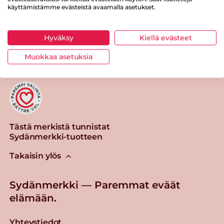
käyttämistämme evästeistä avaamalla asetukset.
Tulosta sivu
Jaa tuote
Hyväksy
Kiellä evästeet
Muokkaa asetuksia
Tästä merkistä tunnistat
Sydänmerkki-tuotteen
Takaisin ylös
Sydänmerkki — Paremmat eväät
elämään.
Yhteystiedot