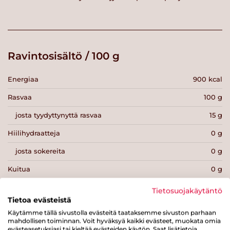
Ravintosisältö / 100 g
Energiaa
900 kcal
Rasvaa
100 g
josta tyydyttynyttä rasvaa
15 g
Hiilihydraatteja
0 g
josta sokereita
0 g
Kuitua
0 g
Proteiinia
0 g
Tietosuojakäytäntö
Tietoa evästeistä
Suolaa
0 g
Käytämme tällä sivustolla evästeitä taataksemme sivuston parhaan
mahdollisen toiminnan. Voit hyväksyä kaikki evästeet, muokata omia
evästeasetuksiasi tai kieltää evästeiden käytön. Saat lisätietoja