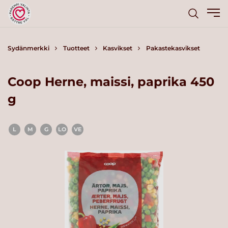
Sydänmerkki
Tuotteet
Kasvikset
Pakastekasvikset
Coop Herne, maissi, paprika 450
g
L
M
G
LO
VE