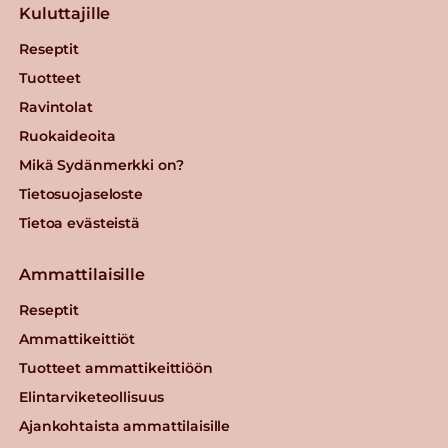
Kuluttajille
Reseptit
Tuotteet
Ravintolat
Ruokaideoita
Mikä Sydänmerkki on?
Tietosuojaseloste
Tietoa evästeistä
Ammattilaisille
Reseptit
Ammattikeittiöt
Tuotteet ammattikeittiöön
Elintarviketeollisuus
Ajankohtaista ammattilaisille