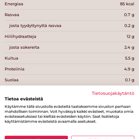
Energiaa
85 kcal
Rasvaa
0.7 g
josta tyydyttynyttä rasvaa
0.2 g
Hiilihydraatteja
12 g
josta sokereita
2.4 g
Kuitua
5.5 g
Proteiinia
4.9 g
Suolaa
0.1 g
Tietosuojakäytäntö
Tietoa evästeistä
Käytämme tällä sivustolla evästeitä taataksemme sivuston parhaan
mahdollisen toiminnan. Voit hyväksyä kaikki evästeet, muokata omia
Tulosta sivu
Jaa tuote
evästeasetuksiasi tai kieltää evästeiden käytön. Saat lisätietoja
käyttämistämme evästeistä avaamalla asetukset.