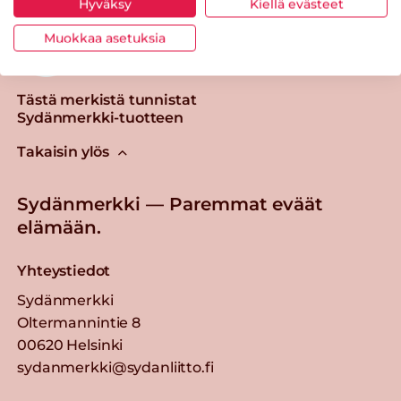
Hyväksy
Kiellä evästeet
Muokkaa asetuksia
Tästä merkistä tunnistat
Sydänmerkki-tuotteen
Takaisin ylös
Sydänmerkki — Paremmat eväät
elämään.
Yhteystiedot
Sydänmerkki
Oltermannintie 8
00620 Helsinki
sydanmerkki@sydanliitto.fi