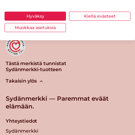
Tulosta sivu
Jaa tuote
Hyväksy
Kiellä evästeet
Muokkaa asetuksia
Tästä merkistä tunnistat
Sydänmerkki-tuotteen
Takaisin ylös
Sydänmerkki — Paremmat eväät
elämään.
Yhteystiedot
Sydänmerkki