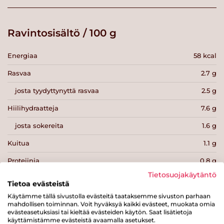
Ravintosisältö / 100 g
Energiaa
58 kcal
Rasvaa
2.7 g
josta tyydyttynyttä rasvaa
2.5 g
Hiilihydraatteja
7.6 g
josta sokereita
1.6 g
Kuitua
1.1 g
Proteiinia
0.8 g
Tietosuojakäytäntö
Suolaa
0.6 g
Tietoa evästeistä
Käytämme tällä sivustolla evästeitä taataksemme sivuston parhaan
mahdollisen toiminnan. Voit hyväksyä kaikki evästeet, muokata omia
evästeasetuksiasi tai kieltää evästeiden käytön. Saat lisätietoja
käyttämistämme evästeistä avaamalla asetukset.