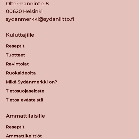
Oltermannintie 8
00620 Helsinki
sydanmerkki@sydanliitto.fi
Kuluttajille
Reseptit
Tuotteet
Ravintolat
Ruokaideoita
Mikä Sydänmerkki on?
Tietosuojaseloste
Tietoa evästeistä
Ammattilaisille
Reseptit
Ammattikeittiöt