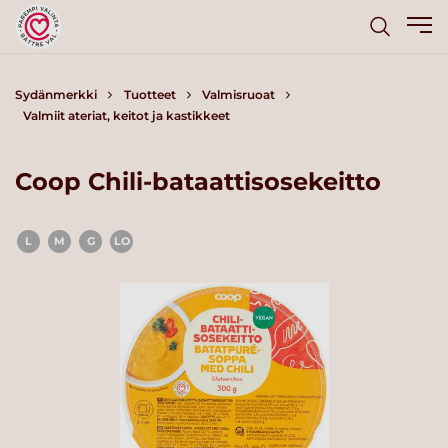
Sydänmerkki
Tuotteet
Valmisruoat
Valmiit ateriat, keitot ja kastikkeet
Coop Chili-bataattisosekeitto
L
M
G
LO