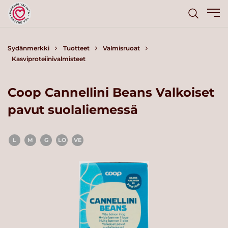
Sydänmerkki
Tuotteet
Valmisruoat
Kasviproteiinivalmisteet
Coop Cannellini Beans Valkoiset
pavut suolaliemessä
L
M
G
LO
VE