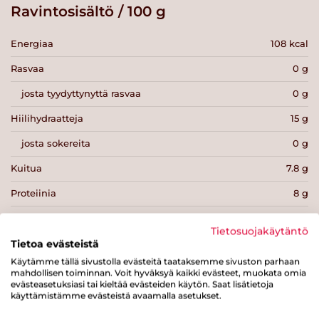
Ravintosisältö / 100 g
Energiaa
108 kcal
Rasvaa
0 g
josta tyydyttynyttä rasvaa
0 g
Hiilihydraatteja
15 g
josta sokereita
0 g
Kuitua
7.8 g
Proteiinia
8 g
Suolaa
0.2 g
Tietosuojakäytäntö
Tietoa evästeistä
Käytämme tällä sivustolla evästeitä taataksemme sivuston parhaan
mahdollisen toiminnan. Voit hyväksyä kaikki evästeet, muokata omia
evästeasetuksiasi tai kieltää evästeiden käytön. Saat lisätietoja
käyttämistämme evästeistä avaamalla asetukset.
Tulosta sivu
Jaa tuote