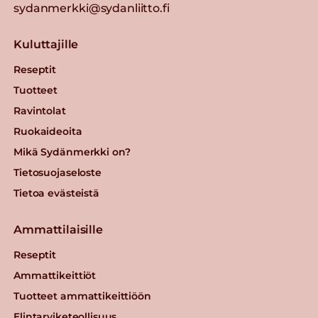
sydanmerkki@sydanliitto.fi
Kuluttajille
Reseptit
Tuotteet
Ravintolat
Ruokaideoita
Mikä Sydänmerkki on?
Tietosuojaseloste
Tietoa evästeistä
Ammattilaisille
Reseptit
Ammattikeittiöt
Tuotteet ammattikeittiöön
Elintarviketeollisuus