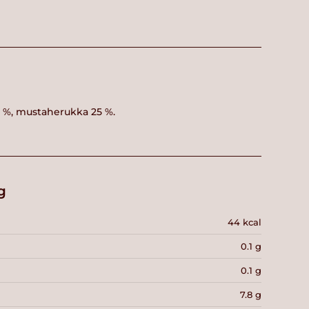
%, mustaherukka 25 %.
g
44 kcal
0.1 g
0.1 g
7.8 g