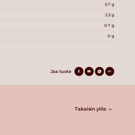
5.7 g
2.3 g
0.7 g
0 g
Jaa tuote
Takaisin ylös