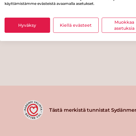
käyttämistämme evästeistä avaamalla asetukset.
Muokkaa
Hyväksy
Kiellä evästeet
asetuksia
Tästä merkistä tunnistat Sydänmer