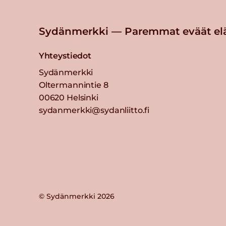
Sydänmerkki — Paremmat eväät el
Yhteystiedot
Sydänmerkki
Oltermannintie 8
00620 Helsinki
sydanmerkki@sydanliitto.fi
© Sydänmerkki 2026