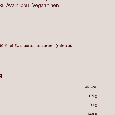
. Avainlippu. Vegaaninen.
0 % (ei-EU), luontainen aromi (minttu).
g
47 kcal
0.5 g
0.1 g
10.8 g