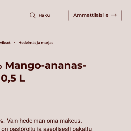
Ammattilaisille
Haku
vikset
Hedelmät ja marjat
% Mango-ananas-
0,5 L
 %. Vain hedelmän oma makeus.
 on pastöroitu ja aseptisesti pakattu