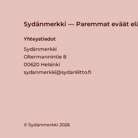
Sydänmerkki — Paremmat eväät el
Yhteystiedot
Sydänmerkki
Oltermannintie 8
00620 Helsinki
sydanmerkki@sydanliitto.fi
© Sydänmerkki 2026