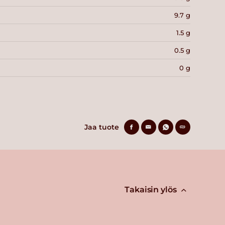
9.7 g
1.5 g
0.5 g
0 g
Jaa tuote
Takaisin ylös