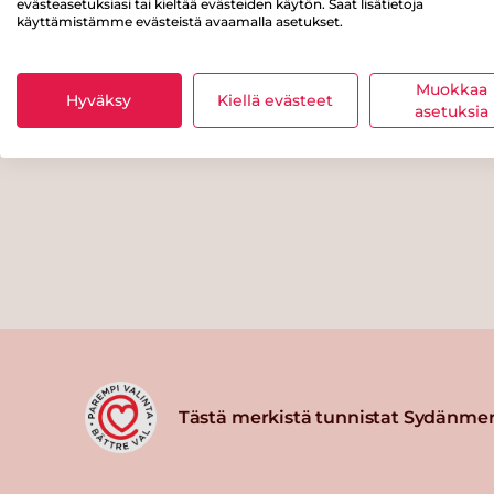
evästeasetuksiasi tai kieltää evästeiden käytön. Saat lisätietoja
käyttämistämme evästeistä avaamalla asetukset.
Muokkaa
Hyväksy
Kiellä evästeet
asetuksia
Tästä merkistä tunnistat Sydänmer