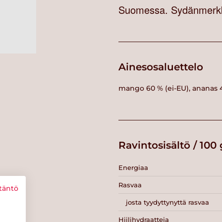
Suomessa. Sydänmerkki
Ainesosaluettelo
mango 60 % (ei-EU), ananas 4
Ravintosisältö / 100 
Energiaa
Rasvaa
täntö
josta tyydyttynyttä rasvaa
Hiilihydraatteja