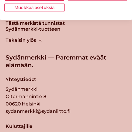
Muokkaa asetuksia
Tästä merkistä tunnistat
Sydänmerkki-tuotteen
Takaisin ylös
Sydänmerkki — Paremmat eväät
elämään.
Yhteystiedot
Sydänmerkki
Oltermannintie 8
00620 Helsinki
sydanmerkki@sydanliitto.fi
Kuluttajille