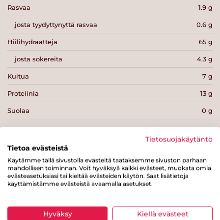
Rasvaa
1.9 g
josta tyydyttynyttä rasvaa
0.6 g
Hiilihydraatteja
65 g
josta sokereita
4.3 g
Kuitua
7 g
Proteiinia
13 g
Suolaa
0 g
Tietosuojakäytäntö
Tietoa evästeistä
Käytämme tällä sivustolla evästeitä taataksemme sivuston parhaan
Tulosta sivu
Jaa tuote
mahdollisen toiminnan. Voit hyväksyä kaikki evästeet, muokata omia
evästeasetuksiasi tai kieltää evästeiden käytön. Saat lisätietoja
käyttämistämme evästeistä avaamalla asetukset.
Hyväksy
Kiellä evästeet