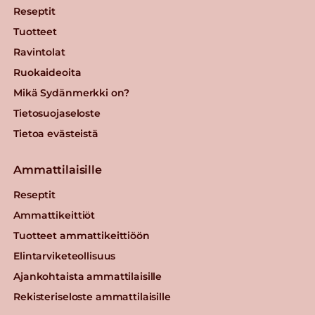
Reseptit
Tuotteet
Ravintolat
Ruokaideoita
Mikä Sydänmerkki on?
Tietosuojaseloste
Tietoa evästeistä
Ammattilaisille
Reseptit
Ammattikeittiöt
Tuotteet ammattikeittiöön
Elintarviketeollisuus
Ajankohtaista ammattilaisille
Rekisteriseloste ammattilaisille