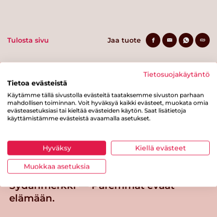
Tulosta sivu
Jaa tuote
Tietosuojakäytäntö
Tietoa evästeistä
Käytämme tällä sivustolla evästeitä taataksemme sivuston parhaan
mahdollisen toiminnan. Voit hyväksyä kaikki evästeet, muokata omia
evästeasetuksiasi tai kieltää evästeiden käytön. Saat lisätietoja
käyttämistämme evästeistä avaamalla asetukset.
Tästä merkistä tunnistat
Sydänmerkki-tuotteen
Hyväksy
Kiellä evästeet
Takaisin ylös
Muokkaa asetuksia
Sydänmerkki — Paremmat eväät
elämään.