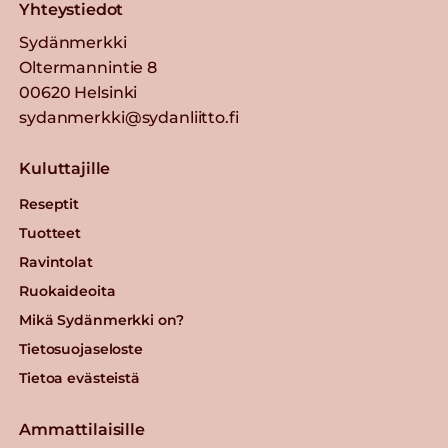
Yhteystiedot
Sydänmerkki
Oltermannintie 8
00620 Helsinki
sydanmerkki@sydanliitto.fi
Kuluttajille
Reseptit
Tuotteet
Ravintolat
Ruokaideoita
Mikä Sydänmerkki on?
Tietosuojaseloste
Tietoa evästeistä
Ammattilaisille