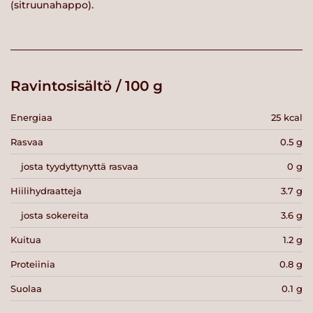
(sitruunahappo).
Ravintosisältö / 100 g
Energiaa
25 kcal
Rasvaa
0.5 g
josta tyydyttynyttä rasvaa
0 g
Hiilihydraatteja
3.7 g
josta sokereita
3.6 g
Kuitua
1.2 g
Proteiinia
0.8 g
Suolaa
0.1 g