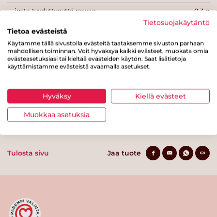
josta tyydyttynyttä rasvaa
0.3 g
Tietosuojakäytäntö
Hiilihydraatteja
20 g
Tietoa evästeistä
Käytämme tällä sivustolla evästeitä taataksemme sivuston parhaan
josta sokereita
1.2 g
mahdollisen toiminnan. Voit hyväksyä kaikki evästeet, muokata omia
evästeasetuksiasi tai kieltää evästeiden käytön. Saat lisätietoja
Kuitua
3.2 g
käyttämistämme evästeistä avaamalla asetukset.
Proteiinia
4.6 g
Suolaa
0.7 g
Hyväksy
Kiellä evästeet
Muokkaa asetuksia
Tulosta sivu
Jaa tuote