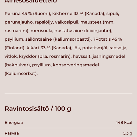
Ainesosaluettelo
Peruna 45 % (Suomi), kikherne 33 % (Kanada), sipuli,
perunajauho, rapsiöljy, valkosipuli, mausteet (mm.
rosmariini), merisuola, nostatusaine (leivinjauhe),
psyllium, säilöntäaine (kaliumsorbaatti). ?Potatis 45 %
(Finland), kikärt 33 % (Kanada), lök, potatismjöl, rapsolja,
vitlök, kryddor (bl.a. rosmarin), havssalt, jäsningsmedel
(bakpulver), psyllium, konserveringsmedel
(kaliumsorbat).
Ravintosisältö / 100 g
Energiaa
148 kcal
Rasvaa
5.3 g