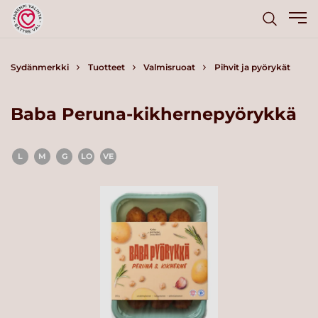
Sydänmerkki
Tuotteet
Valmisruoat
Pihvit ja pyörykät
Baba Peruna-kikhernepyörykkä
L
M
G
LO
VE