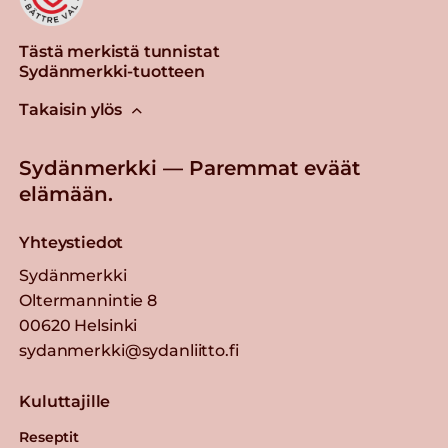
Tästä merkistä tunnistat
Sydänmerkki-tuotteen
Takaisin ylös
Sydänmerkki — Paremmat eväät
elämään.
Yhteystiedot
Sydänmerkki
Oltermannintie 8
00620 Helsinki
sydanmerkki@sydanliitto.fi
Kuluttajille
Reseptit