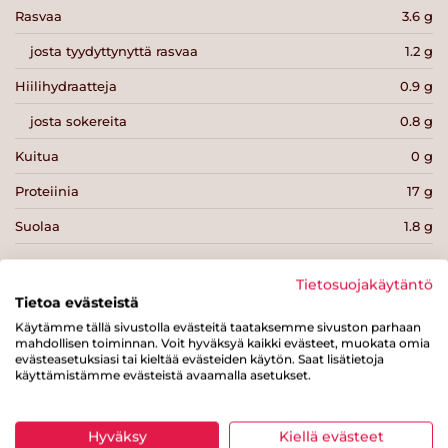
Rasvaa
3.6 g
josta tyydyttynyttä rasvaa
1.2 g
Hiilihydraatteja
0.9 g
josta sokereita
0.8 g
Kuitua
0 g
Proteiinia
17 g
Suolaa
1.8 g
Tietosuojakäytäntö
Tietoa evästeistä
Käytämme tällä sivustolla evästeitä taataksemme sivuston parhaan
mahdollisen toiminnan. Voit hyväksyä kaikki evästeet, muokata omia
Tulosta sivu
Jaa tuote
evästeasetuksiasi tai kieltää evästeiden käytön. Saat lisätietoja
käyttämistämme evästeistä avaamalla asetukset.
Hyväksy
Kiellä evästeet