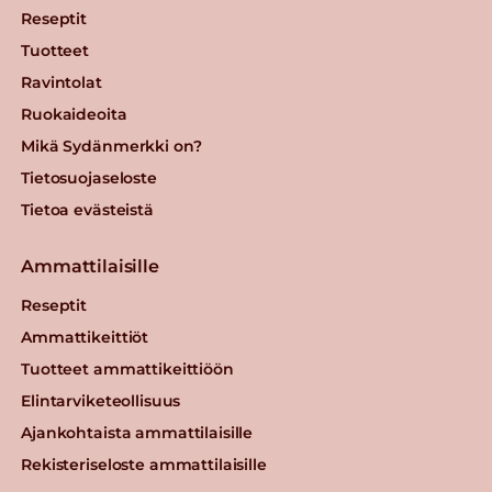
Reseptit
Tuotteet
Ravintolat
Ruokaideoita
Mikä Sydänmerkki on?
Tietosuojaseloste
Tietoa evästeistä
Ammattilaisille
Reseptit
Ammattikeittiöt
Tuotteet ammattikeittiöön
Elintarviketeollisuus
Ajankohtaista ammattilaisille
Rekisteriseloste ammattilaisille