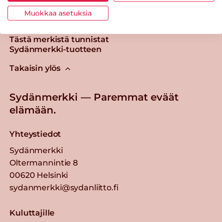
Muokkaa asetuksia
Tästä merkistä tunnistat
Sydänmerkki-tuotteen
Takaisin ylös
Sydänmerkki — Paremmat eväät
elämään.
Yhteystiedot
Sydänmerkki
Oltermannintie 8
00620 Helsinki
sydanmerkki@sydanliitto.fi
Kuluttajille