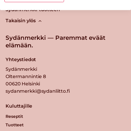
Tästä merkistä tunnistat
Sydänmerkki-tuotteen
Takaisin ylös
Sydänmerkki — Paremmat eväät
elämään.
Yhteystiedot
Sydänmerkki
Oltermannintie 8
00620 Helsinki
sydanmerkki@sydanliitto.fi
Kuluttajille
Reseptit
Tuotteet