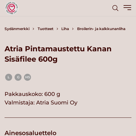
Sydänmerkki
Tuotteet
Liha
Broilerin- ja kalkkunanliha
Atria Pintamaustettu Kanan
Sisäfilee 600g
L
G
HS
Pakkauskoko: 600 g
Valmistaja:
Atria Suomi Oy
Ainesosaluettelo