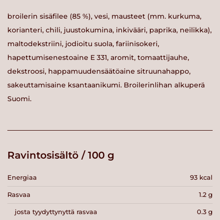
broilerin sisäfilee (85 %), vesi, mausteet (mm. kurkuma,
korianteri, chili, juustokumina, inkivääri, paprika, neilikka),
maltodekstriini, jodioitu suola, fariinisokeri,
hapettumisenestoaine E 331, aromit, tomaattijauhe,
dekstroosi, happamuudensäätöaine sitruunahappo,
sakeuttamisaine ksantaanikumi. Broilerinlihan alkuperä
Suomi.
Ravintosisältö / 100 g
Energiaa
93 kcal
Rasvaa
1.2 g
josta tyydyttynyttä rasvaa
0.3 g