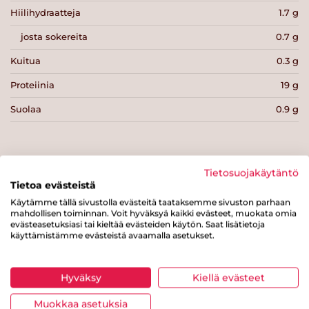
Hiilihydraatteja
1.7 g
josta sokereita
0.7 g
Kuitua
0.3 g
Proteiinia
19 g
Suolaa
0.9 g
Tietosuojakäytäntö
Tietoa evästeistä
Tulosta sivu
Jaa tuote
Käytämme tällä sivustolla evästeitä taataksemme sivuston parhaan
mahdollisen toiminnan. Voit hyväksyä kaikki evästeet, muokata omia
evästeasetuksiasi tai kieltää evästeiden käytön. Saat lisätietoja
käyttämistämme evästeistä avaamalla asetukset.
Hyväksy
Kiellä evästeet
Muokkaa asetuksia