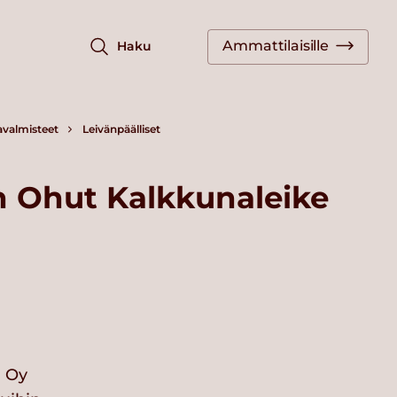
Ammattilaisille
Haku
avalmisteet
Leivänpäälliset
n Ohut Kalkkunaleike
i Oy