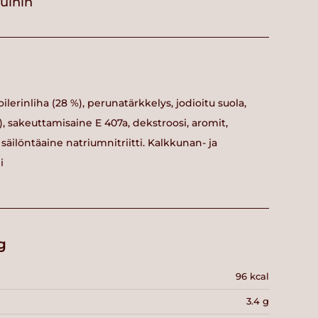
vuihin
oilerinliha (28 %), perunatärkkelys, jodioitu suola,
1), sakeuttamisaine E 407a, dekstroosi, aromit,
äilöntäaine natriumnitriitti. Kalkkunan- ja
i
g
96 kcal
3.4 g