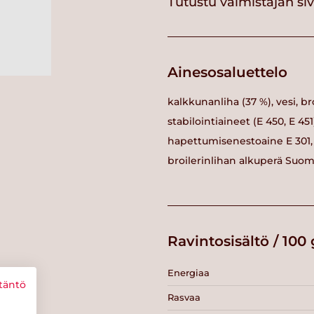
Tutustu valmistajan si
Ainesosaluettelo
kalkkunanliha (37 %), vesi, br
stabilointiaineet (E 450, E 45
hapettumisenestoaine E 301, s
broilerinlihan alkuperä Suom
Ravintosisältö / 100 
Energiaa
täntö
Rasvaa