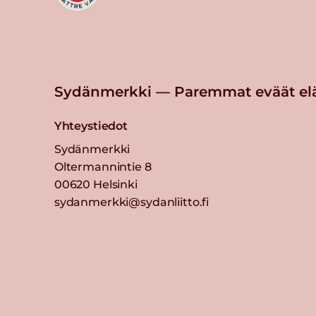
Sydänmerkki — Paremmat eväät el
Yhteystiedot
Sydänmerkki
Oltermannintie 8
00620 Helsinki
sydanmerkki@sydanliitto.fi