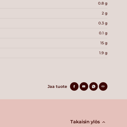
0.8 g
2 g
0.3 g
0.1 g
15 g
1.9 g
Jaa tuote
Takaisin ylös