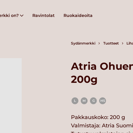
rkki on?
Ravintolat
Ruokaideoita
Sydänmerkki
Tuotteet
Lih
Atria Ohue
200g
L
M
G
HS
Pakkauskoko: 200 g
Valmistaja:
Atria Suom