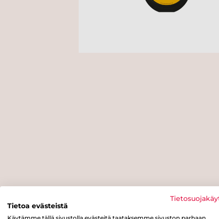
Tietosuojakäy
Tietoa evästeistä
Käytämme tällä sivustolla evästeitä taataksemme sivuston parhaan