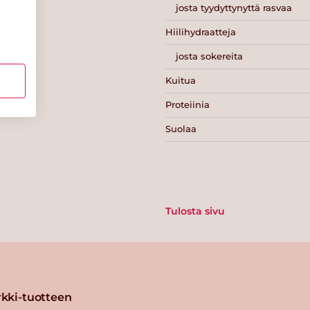
josta tyydyttynyttä rasvaa
Hiilihydraatteja
josta sokereita
Kuitua
Proteiinia
Suolaa
Tulosta sivu
kki-tuotteen