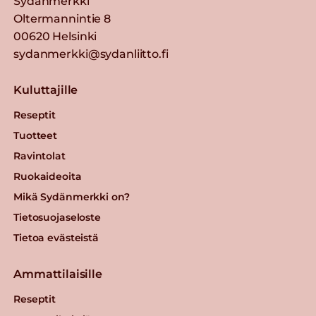
Sydänmerkki
Oltermannintie 8
00620 Helsinki
sydanmerkki@sydanliitto.fi
Kuluttajille
Reseptit
Tuotteet
Ravintolat
Ruokaideoita
Mikä Sydänmerkki on?
Tietosuojaseloste
Tietoa evästeistä
Ammattilaisille
Reseptit