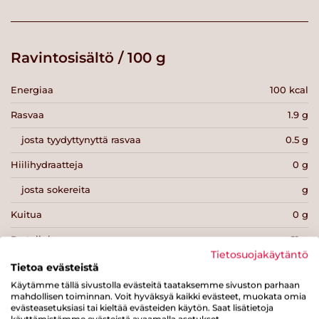
Ravintosisältö / 100 g
Energiaa
100 kcal
Rasvaa
1.9 g
josta tyydyttynyttä rasvaa
0.5 g
Hiilihydraatteja
0 g
josta sokereita
g
Kuitua
0 g
Proteiinia
21 g
Tietosuojakäytäntö
Suolaa
0.7 g
Tietoa evästeistä
Käytämme tällä sivustolla evästeitä taataksemme sivuston parhaan
mahdollisen toiminnan. Voit hyväksyä kaikki evästeet, muokata omia
evästeasetuksiasi tai kieltää evästeiden käytön. Saat lisätietoja
käyttämistämme evästeistä avaamalla asetukset.