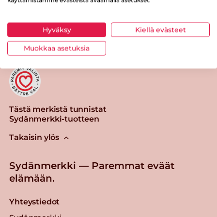
Tulosta sivu
Jaa tuote
Hyväksy
Kiellä evästeet
Muokkaa asetuksia
Tästä merkistä tunnistat
Sydänmerkki-tuotteen
Takaisin ylös
Sydänmerkki — Paremmat eväät
elämään.
Yhteystiedot