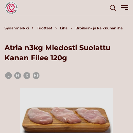
Sydänmerkki
Tuotteet
Liha
Broilerin- ja kalkkunanliha
Atria n3kg Miedosti Suolattu
Kanan Filee 120g
L
M
G
HS