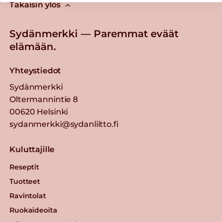
Takaisin ylös
Sydänmerkki — Paremmat eväät
elämään.
Yhteystiedot
Sydänmerkki
Oltermannintie 8
00620 Helsinki
sydanmerkki@sydanliitto.fi
Kuluttajille
Reseptit
Tuotteet
Ravintolat
Ruokaideoita