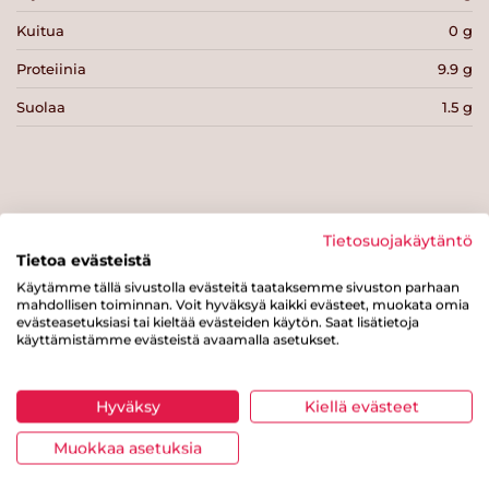
Kuitua
0 g
Proteiinia
9.9 g
Suolaa
1.5 g
Tulosta sivu
Jaa tuote
Tietosuojakäytäntö
Tietoa evästeistä
Käytämme tällä sivustolla evästeitä taataksemme sivuston parhaan
mahdollisen toiminnan. Voit hyväksyä kaikki evästeet, muokata omia
evästeasetuksiasi tai kieltää evästeiden käytön. Saat lisätietoja
käyttämistämme evästeistä avaamalla asetukset.
Hyväksy
Kiellä evästeet
Tästä merkistä tunnistat
Muokkaa asetuksia
Sydänmerkki-tuotteen