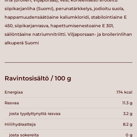
liha (broileri, viljaporsas), vesi, koneellisesti eroteltu
siipikarjanliha (Suomi), perunatärkkelys, jodioitu suola,
happamuudensäätöaine kaliumkloridi, stabilointiaine E
450, siipikarjanrasva, hapettumisenestoaine E 301,
säilöntäaine natriumnitriitti. Viljaporsaan- ja broilerinlihan
alkuperä Suomi
Ravintosisältö / 100 g
Energiaa
174 kcal
Rasvaa
11.3 g
josta tyydyttynyttä rasvaa
3.2 g
Hiilihydraatteja
8.2 g
josta sokereita
0 g