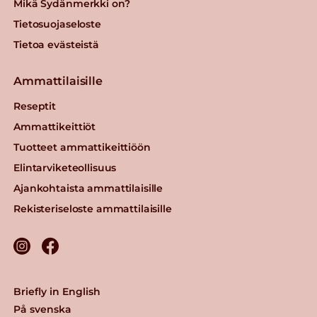
Mikä Sydänmerkki on?
Tietosuojaseloste
Tietoa evästeistä
Ammattilaisille
Reseptit
Ammattikeittiöt
Tuotteet ammattikeittiöön
Elintarviketeollisuus
Ajankohtaista ammattilaisille
Rekisteriseloste ammattilaisille
Briefly in English
På svenska