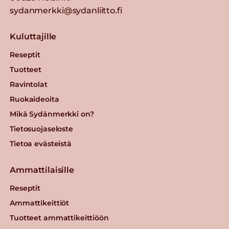
sydanmerkki@sydanliitto.fi
Kuluttajille
Reseptit
Tuotteet
Ravintolat
Ruokaideoita
Mikä Sydänmerkki on?
Tietosuojaseloste
Tietoa evästeistä
Ammattilaisille
Reseptit
Ammattikeittiöt
Tuotteet ammattikeittiöön