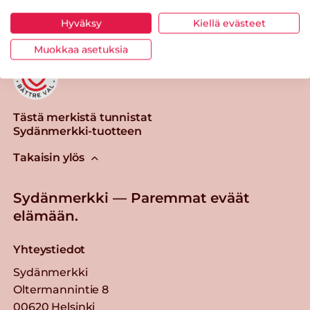
Hyväksy
Kiellä evästeet
Muokkaa asetuksia
Tästä merkistä tunnistat
Sydänmerkki-tuotteen
Takaisin ylös
Sydänmerkki — Paremmat eväät
elämään.
Yhteystiedot
Sydänmerkki
Oltermannintie 8
00620 Helsinki