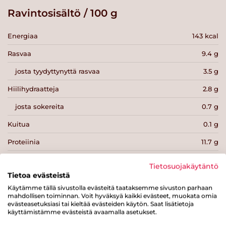
Ravintosisältö / 100 g
Energiaa
143 kcal
Rasvaa
9.4 g
josta tyydyttynyttä rasvaa
3.5 g
Hiilihydraatteja
2.8 g
josta sokereita
0.7 g
Kuitua
0.1 g
Proteiinia
11.7 g
Suolaa
1.5 g
Tietosuojakäytäntö
Tietoa evästeistä
Käytämme tällä sivustolla evästeitä taataksemme sivuston parhaan
mahdollisen toiminnan. Voit hyväksyä kaikki evästeet, muokata omia
evästeasetuksiasi tai kieltää evästeiden käytön. Saat lisätietoja
käyttämistämme evästeistä avaamalla asetukset.
Tulosta sivu
Jaa tuote