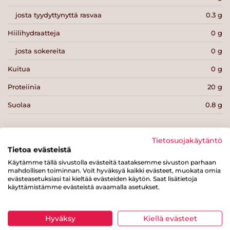
josta tyydyttynyttä rasvaa
0.3 g
Hiilihydraatteja
0 g
josta sokereita
0 g
Kuitua
0 g
Proteiinia
20 g
Suolaa
0.8 g
Tietosuojakäytäntö
Tietoa evästeistä
Käytämme tällä sivustolla evästeitä taataksemme sivuston parhaan
Tulosta sivu
Jaa tuote
mahdollisen toiminnan. Voit hyväksyä kaikki evästeet, muokata omia
evästeasetuksiasi tai kieltää evästeiden käytön. Saat lisätietoja
käyttämistämme evästeistä avaamalla asetukset.
Hyväksy
Kiellä evästeet