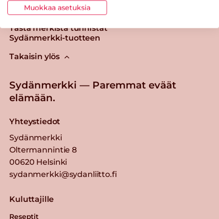
Muokkaa asetuksia
Tästä merkistä tunnistat
Sydänmerkki-tuotteen
Takaisin ylös
Sydänmerkki — Paremmat eväät
elämään.
Yhteystiedot
Sydänmerkki
Oltermannintie 8
00620 Helsinki
sydanmerkki@sydanliitto.fi
Kuluttajille
Reseptit