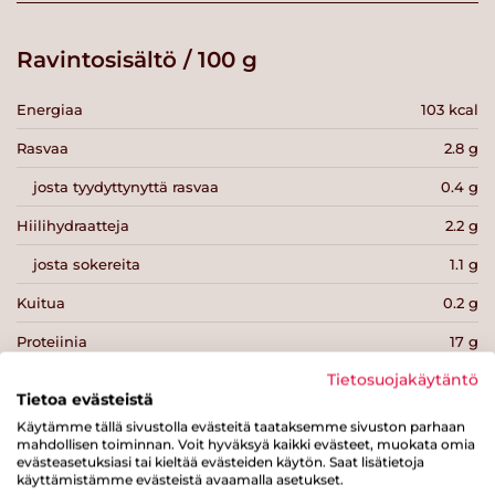
Ravintosisältö / 100 g
Energiaa
103 kcal
Rasvaa
2.8 g
josta tyydyttynyttä rasvaa
0.4 g
Hiilihydraatteja
2.2 g
josta sokereita
1.1 g
Kuitua
0.2 g
Proteiinia
17 g
Tietosuojakäytäntö
Suolaa
0.9 g
Tietoa evästeistä
Käytämme tällä sivustolla evästeitä taataksemme sivuston parhaan
mahdollisen toiminnan. Voit hyväksyä kaikki evästeet, muokata omia
evästeasetuksiasi tai kieltää evästeiden käytön. Saat lisätietoja
käyttämistämme evästeistä avaamalla asetukset.