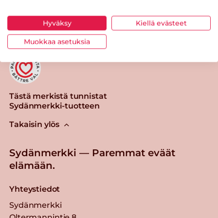
Tulosta sivu
Jaa tuote
Hyväksy
Kiellä evästeet
Muokkaa asetuksia
Tästä merkistä tunnistat
Sydänmerkki-tuotteen
Takaisin ylös
Sydänmerkki — Paremmat eväät
elämään.
Yhteystiedot
Sydänmerkki
Oltermannintie 8