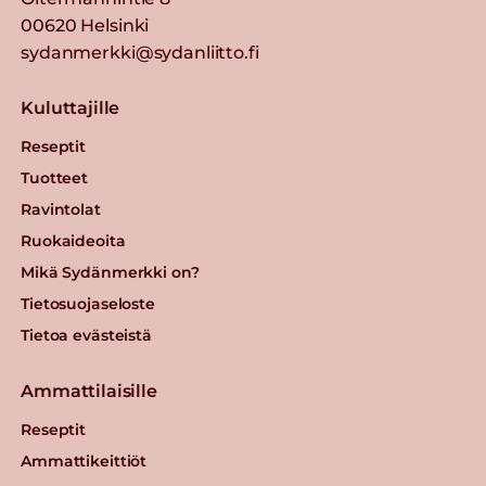
00620 Helsinki
sydanmerkki@sydanliitto.fi
Kuluttajille
Reseptit
Tuotteet
Ravintolat
Ruokaideoita
Mikä Sydänmerkki on?
Tietosuojaseloste
Tietoa evästeistä
Ammattilaisille
Reseptit
Ammattikeittiöt