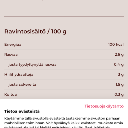
Ravintosisältö / 100 g
Energiaa
100 kcal
Rasvaa
2.6 g
josta tyydyttynyttä rasvaa
0.4 g
Hiilihydraatteja
3 g
josta sokereita
1.5 g
Kuitua
0.3 g
Proteiinia
16 g
Tietosuojakäytäntö
Tietoa evästeistä
Suolaa
0.9 g
Käytämme tällä sivustolla evästeitä taataksemme sivuston parhaan
mahdollisen toiminnan. Voit hyväksyä kaikki evästeet, muokata omia
evästeasetuksiasi tai kieltää evästeiden käytön. Saat lisätietoja