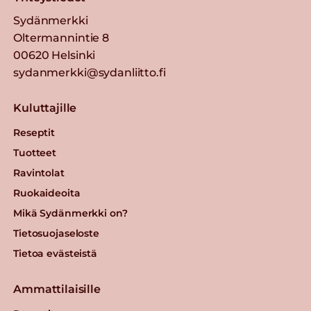
Sydänmerkki
Oltermannintie 8
00620 Helsinki
sydanmerkki@sydanliitto.fi
Kuluttajille
Reseptit
Tuotteet
Ravintolat
Ruokaideoita
Mikä Sydänmerkki on?
Tietosuojaseloste
Tietoa evästeistä
Ammattilaisille