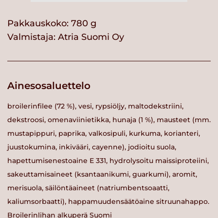
Pakkauskoko: 780 g
Valmistaja:
Atria Suomi Oy
Ainesosaluettelo
broilerinfilee (72 %), vesi, rypsiöljy, maltodekstriini,
dekstroosi, omenaviinietikka, hunaja (1 %), mausteet (mm.
mustapippuri, paprika, valkosipuli, kurkuma, korianteri,
juustokumina, inkivääri, cayenne), jodioitu suola,
hapettumisenestoaine E 331, hydrolysoitu maissiproteiini,
sakeuttamisaineet (ksantaanikumi, guarkumi), aromit,
merisuola, säilöntäaineet (natriumbentsoaatti,
kaliumsorbaatti), happamuudensäätöaine sitruunahappo.
Broilerinlihan alkuperä Suomi