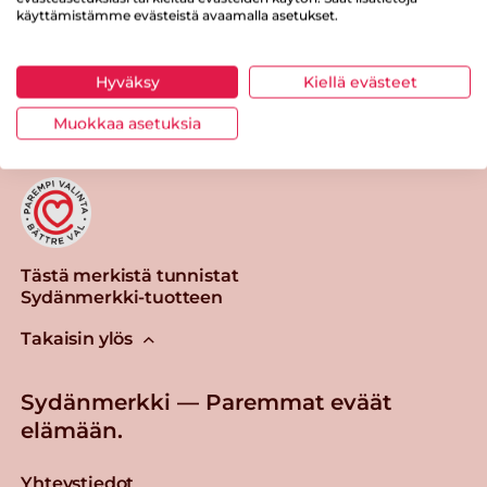
käyttämistämme evästeistä avaamalla asetukset.
Tulosta sivu
Jaa tuote
Hyväksy
Kiellä evästeet
Muokkaa asetuksia
Tästä merkistä tunnistat
Sydänmerkki-tuotteen
Takaisin ylös
Sydänmerkki — Paremmat eväät
elämään.
Yhteystiedot