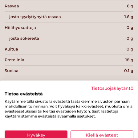
Rasvaa
6 g
josta tyydyttynyttä rasvaa
1.6 g
Hiilihydraatteja
0 g
josta sokereita
0 g
Kuitua
0 g
Proteiinia
18 g
Suolaa
0.1 g
Tietosuojakäytäntö
Tietoa evästeistä
Käytämme tällä sivustolla evästeitä taataksemme sivuston parhaan
mahdollisen toiminnan. Voit hyväksyä kaikki evästeet, muokata omia
Tulosta sivu
Jaa tuote
evästeasetuksiasi tai kieltää evästeiden käytön. Saat lisätietoja
käyttämistämme evästeistä avaamalla asetukset.
Hyväksy
Kiellä evästeet