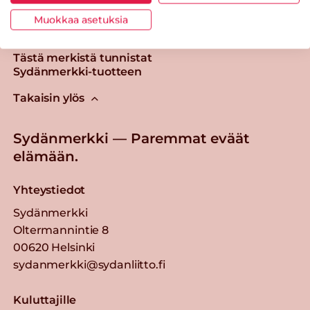
Muokkaa asetuksia
Tästä merkistä tunnistat
Sydänmerkki-tuotteen
Takaisin ylös
Sydänmerkki — Paremmat eväät
elämään.
Yhteystiedot
Sydänmerkki
Oltermannintie 8
00620 Helsinki
sydanmerkki@sydanliitto.fi
Kuluttajille