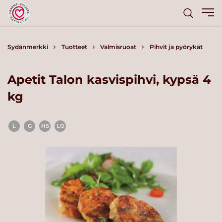
Sydänmerkki
Tuotteet
Valmisruoat
Pihvit ja pyörykät
Apetit Talon kasvispihvi, kypsä 4
kg
L
G
HS
LO