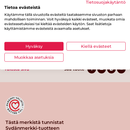
Tietosuojakäytäntö
josta sokereita
3.7 g
Tietoa evästeistä
Kuitua
3.3 g
Käytämme tällä sivustolla evästeitä taataksemme sivuston parhaan
mahdollisen toiminnan. Voit hyväksyä kaikki evästeet, muokata omia
evästeasetuksiasi tai kieltää evästeiden käytön. Saat lisätietoja
Proteiinia
4.4 g
käyttämistämme evästeistä avaamalla asetukset.
Suolaa
0.9 g
Hyväksy
Kiellä evästeet
Muokkaa asetuksia
Tulosta sivu
Jaa tuote
Tästä merkistä tunnistat
Sydänmerkki-tuotteen