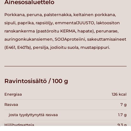
Ainesosaluettelo
Porkkana, peruna, palsternakka, keltainen porkkana,
sipuli, paprika, rapsiöljy, emmentalJUUSTO, laktoositon
ranskankerma (pastöroitu KERMA, hapate), perunarae,
auringonkukansiemen, SOIJAproteiini, sakeuttamisaineet
(E461, E407a), persilja, jodioitu suola, mustapippuri.
Ravintosisältö / 100 g
Energiaa
126 kcal
Rasvaa
7 g
josta tyydyttynyttä rasvaa
1.7 g
Hiilihydraatteja
9.3 g