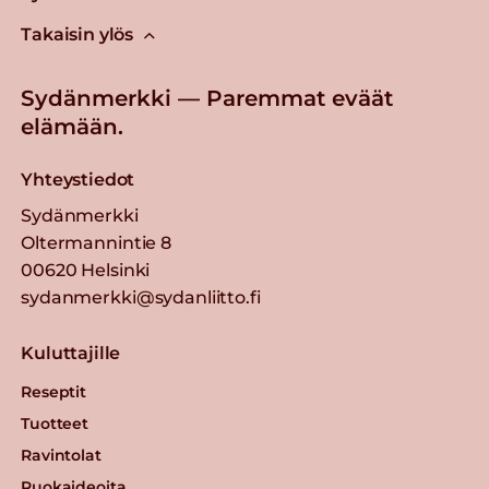
Takaisin ylös
Sydänmerkki — Paremmat eväät
elämään.
Yhteystiedot
Sydänmerkki
Oltermannintie 8
00620 Helsinki
sydanmerkki@sydanliitto.fi
Kuluttajille
Reseptit
Tuotteet
Ravintolat
Ruokaideoita