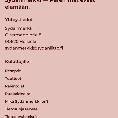
elämään.
Yhteystiedot
Sydänmerkki
Oltermannintie 8
00620 Helsinki
sydanmerkki@sydanliitto.fi
Kuluttajille
Reseptit
Tuotteet
Ravintolat
Ruokaideoita
Mikä Sydänmerkki on?
Tietosuojaseloste
Tietoa evästeistä