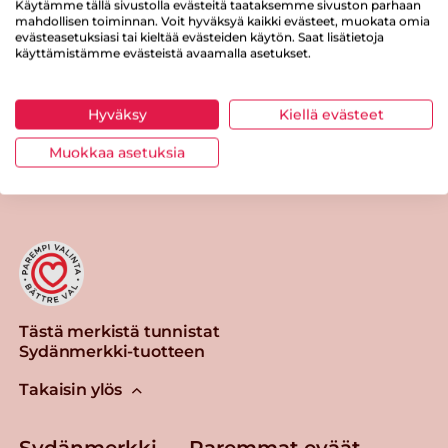
Käytämme tällä sivustolla evästeitä taataksemme sivuston parhaan
mahdollisen toiminnan. Voit hyväksyä kaikki evästeet, muokata omia
Suolaa
1 g
evästeasetuksiasi tai kieltää evästeiden käytön. Saat lisätietoja
käyttämistämme evästeistä avaamalla asetukset.
Hyväksy
Kiellä evästeet
Tulosta sivu
Jaa tuote
Muokkaa asetuksia
Tästä merkistä tunnistat
Sydänmerkki-tuotteen
Takaisin ylös
Sydänmerkki — Paremmat eväät