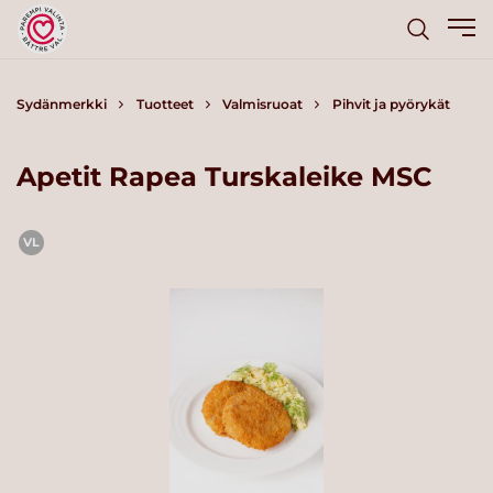
Sydänmerkki
Tuotteet
Valmisruoat
Pihvit ja pyörykät
Apetit Rapea Turskaleike MSC
VL