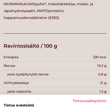
MUNANVALKUAISjauhe*, maissitärkkelys, maissi- ja
rapsihydrolysaatti, MAITOproteiini,
happamuudensäätöaine (E330).
Ravintosisältö / 100 g
Energiaa
230 kcal
Rasvaa
10.2 g
josta tyydyttynyttä rasvaa
0.8 g
Hiilihydraatteja
21 g
josta sokereita
1.2 g
Kuitua
0.4 g
Tietosuojakäytäntö
Tietoa evästeistä
Proteiinia
13 g