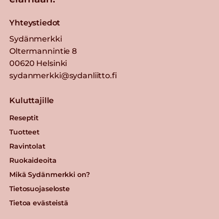
Yhteystiedot
Sydänmerkki
Oltermannintie 8
00620 Helsinki
sydanmerkki@sydanliitto.fi
Kuluttajille
Reseptit
Tuotteet
Ravintolat
Ruokaideoita
Mikä Sydänmerkki on?
Tietosuojaseloste
Tietoa evästeistä