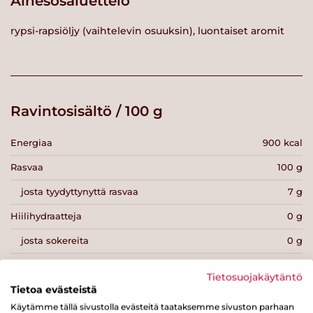
Ainesosaluettelo
rypsi-rapsiöljy (vaihtelevin osuuksin), luontaiset aromit
Ravintosisältö / 100 g
Energiaa
900 kcal
Rasvaa
100 g
josta tyydyttynyttä rasvaa
7 g
Hiilihydraatteja
0 g
josta sokereita
0 g
Kuitua
0 g
Tietosuojakäytäntö
Tietoa evästeistä
Proteiinia
0 g
Käytämme tällä sivustolla evästeitä taataksemme sivuston parhaan