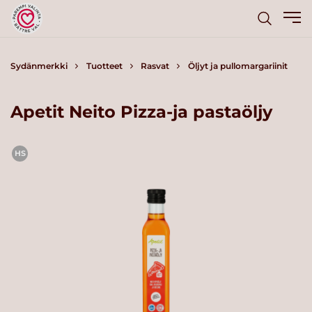
Sydänmerkki
Tuotteet
Rasvat
Öljyt ja pullomargariinit
Apetit Neito Pizza-ja pastaöljy
HS