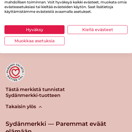
Suolaa
0 g
mahdollisen toiminnan. Voit hyväksyä kaikki evästeet, muokata omia
evästeasetuksiasi tai kieltää evästeiden käytön. Saat lisätietoja
käyttämistämme evästeistä avaamalla asetukset.
Hyväksy
Kiellä evästeet
Tulosta sivu
Jaa tuote
Muokkaa asetuksia
Tästä merkistä tunnistat
Sydänmerkki-tuotteen
Takaisin ylös
Sydänmerkki — Paremmat eväät
elämään.