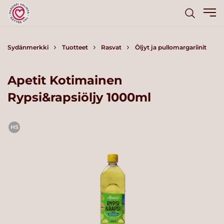
Sydänmerkki
Tuotteet
Rasvat
Öljyt ja pullomargariinit
Apetit Kotimainen
Rypsi&rapsiöljy 1000ml
HS