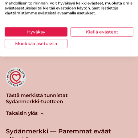
Suolaa
0 g
mahdollisen toiminnan. Voit hyväksyä kaikki evästeet, muokata omia
evästeasetuksiasi tai kieltää evästeiden käytön. Saat lisätietoja
käyttämistämme evästeistä avaamalla asetukset.
Hyväksy
Kiellä evästeet
Tulosta sivu
Jaa tuote
Muokkaa asetuksia
Tästä merkistä tunnistat
Sydänmerkki-tuotteen
Takaisin ylös
Sydänmerkki — Paremmat eväät