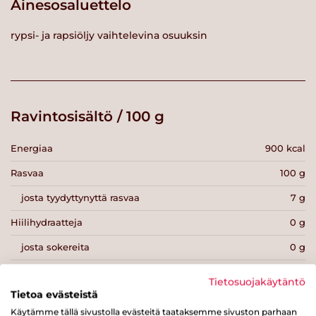
Ainesosaluettelo
rypsi- ja rapsiöljy vaihtelevina osuuksin
Ravintosisältö / 100 g
Energiaa
900 kcal
Rasvaa
100 g
josta tyydyttynyttä rasvaa
7 g
Hiilihydraatteja
0 g
josta sokereita
0 g
Kuitua
0 g
Tietosuojakäytäntö
Tietoa evästeistä
Proteiinia
0 g
Käytämme tällä sivustolla evästeitä taataksemme sivuston parhaan