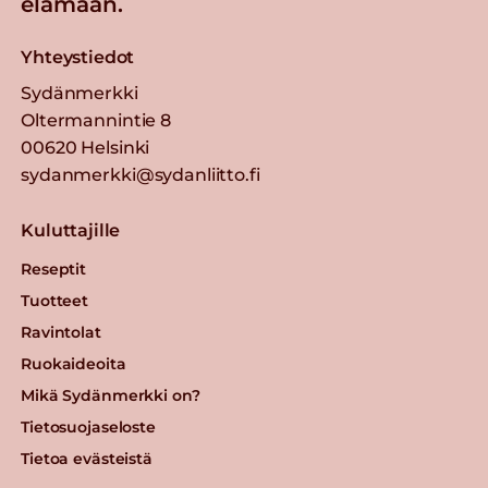
elämään.
Yhteystiedot
Sydänmerkki
Oltermannintie 8
00620 Helsinki
sydanmerkki@sydanliitto.fi
Kuluttajille
Reseptit
Tuotteet
Ravintolat
Ruokaideoita
Mikä Sydänmerkki on?
Tietosuojaseloste
Tietoa evästeistä