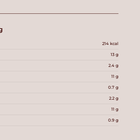
g
214 kcal
13 g
2.4 g
11 g
0.7 g
2.2 g
11 g
0.9 g