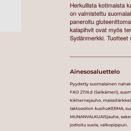
Herkullista kotimaista k
on valmistettu suomalai
paneroitu gluteenittoma
kalapihvit ovat myös ter
Sydänmerkki. Tuotteet 
Ainesosaluettelo
Pyydetty suomalainen nahat
FAO 27.III.d (Selkämeri), suo
kikhernejauho, maissitärkkely
laktoositon kuohuKERMA, suo
MUNANVALKUAISjauhe, sakeutt
jodioitu suola, valkopippuri.