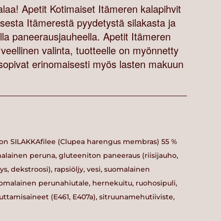
alaa! Apetit Kotimaiset Itämeren kalapihvit
sesta Itämerestä pyydetystä silakasta ja
lla paneerausjauheella. Apetit Itämeren
veellinen valinta, tuotteelle on myönnetty
sopivat erinomaisesti myös lasten makuun
on SILAKKAfilee (Clupea harengus membras) 55 %
malainen peruna, gluteeniton paneeraus (riisijauho,
s, dekstroosi), rapsiöljy, vesi, suomalainen
malainen perunahiutale, hernekuitu, ruohosipuli,
amisaineet (E461, E407a), sitruunamehutiiviste,