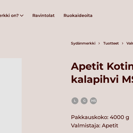
rkki on?
Ravintolat
Ruokaideoita
Sydänmerkki
Tuotteet
Val
Apetit Kot
kalapihvi M
L
G
HS
Pakkauskoko: 4000 g
Valmistaja:
Apetit