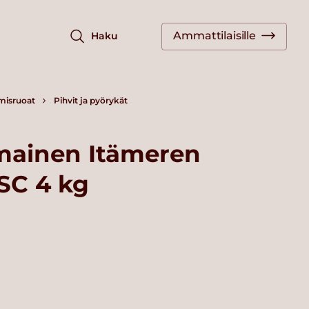
Ammattilaisille
Haku
misruoat
Pihvit ja pyörykät
imainen Itämeren
SC 4 kg